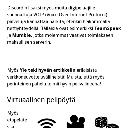
Discordin lisäksi myös muita digipelaajille
suunnattuja VOIP (Voice Over Internet Protocol) -
palveluja kannattaa harkita, etenkin heikommalla
nettiyhteydellä. Tällaisia ovat esimerkiksi
TeamSpeak
ja
Mumble
, jotka molemmat vaativat toimiakseen
maksullisen serverin.
Myös
Yle teki
hyvän artikkelin
erilaisista
verkkoneuvotteluvälilneistä! Muista, että myös
perinteinen puhelu toimii hyvin pelivälineenä!
Virtuaalinen pelipöytä
Myös
etäpelate
ssa