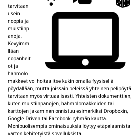
tarvitaan
usein
noppia ja
muistiinp
anoja.
Kevyimmi
llään
nopanheit
ot ja
hahmolo
makkeet voi hoitaa itse kukin omalla fyysisellä
pöydällään, mutta joissain peleissä yhteinen pelipöytä
tarvitaan myös virtuaalisesti. Yhteisten dokumenttien,
kuten muistiinpanojen, hahmolomakkeiden tai
karttojen jakaminen onnistuu esimerkiksi Dropboxin,
Google Driven tai Facebook-ryhmän kautta.
Monipuolisempia ominaisuuksia löytyy etäpelaamista
varten kehitetyistä sovelluksista.