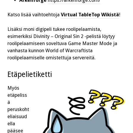
Arkenforge
https://arkenforge.com/
Katso lisää vaihtoehtoja
Virtual TableTop Wikistä
!
Lisäksi moni digipeli tukee roolipelaamista,
esimerkiksi Divinity – Original Sin 2 -pelistä löytyy
roolipelaamiseen soveltuva Game Master Mode ja
vanhasta kunnon World of Warcraftista
roolipelaamiselle omistettuja servereitä.
Etäpelietiketti
Myös
etäpeliss
ä
peruskoht
eliaisuud
ella
pääsee