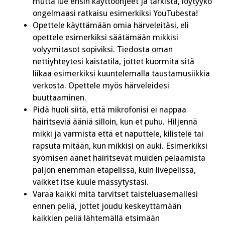
mutta lue ensin käyttöohjeet ja tarkista, löytyykö
ongelmaasi ratkaisu esimerkiksi YouTubesta!
Opettele käyttämään omia härveleitäsi, eli
opettele esimerkiksi säätämään mikkisi
volyymitasot sopiviksi. Tiedosta oman
nettiyhteytesi kaistatila, jottet kuormita sitä
liikaa esimerkiksi kuuntelemalla taustamusiikkia
verkosta. Opettele myös härveleidesi
buuttaaminen.
Pidä huoli siitä, että mikrofonisi ei nappaa
häiritseviä ääniä silloin, kun et puhu. Hiljennä
mikki ja varmista että et naputtele, kilistele tai
rapsuta mitään, kun mikkisi on auki. Esimerkiksi
syömisen äänet häiritsevät muiden pelaamista
paljon enemmän etäpelissä, kuin livepelissä,
vaikket itse kuule mässytystäsi.
Varaa kaikki mitä tarvitset taisteluasemallesi
ennen peliä, jottet joudu keskeyttämään
kaikkien peliä lähtemällä etsimään