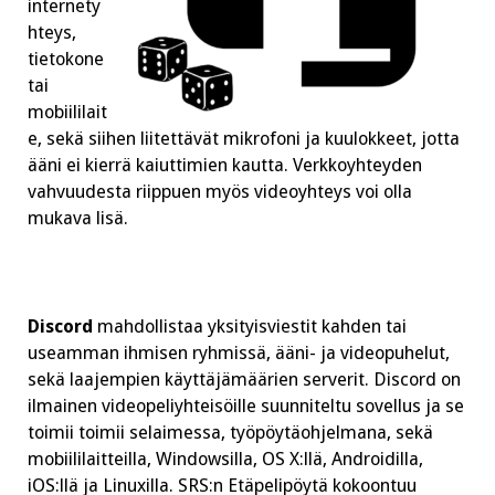
internety
hteys,
tietokone
tai
mobiililait
e, sekä siihen liitettävät mikrofoni ja kuulokkeet, jotta
ääni ei kierrä kaiuttimien kautta. Verkkoyhteyden
vahvuudesta riippuen myös videoyhteys voi olla
mukava lisä.
Discord
mahdollistaa yksityisviestit kahden tai
useamman ihmisen ryhmissä, ääni- ja videopuhelut,
sekä laajempien käyttäjämäärien serverit. Discord on
ilmainen videopeliyhteisöille suunniteltu sovellus ja se
toimii toimii selaimessa, työpöytäohjelmana, sekä
mobiililaitteilla, Windowsilla, OS X:llä, Androidilla,
iOS:llä ja Linuxilla. SRS:n Etäpelipöytä kokoontuu