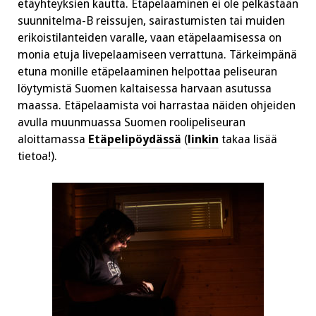
etäyhteyksien kautta. Etäpelaaminen ei ole pelkästään
suunnitelma-B reissujen, sairastumisten tai muiden
erikoistilanteiden varalle, vaan etäpelaamisessa on
monia etuja livepelaamiseen verrattuna. Tärkeimpänä
etuna monille etäpelaaminen helpottaa peliseuran
löytymistä Suomen kaltaisessa harvaan asutussa
maassa. Etäpelaamista voi harrastaa näiden ohjeiden
avulla muunmuassa Suomen roolipeliseuran
aloittamassa
Etäpelipöydässä
(
linkin
takaa lisää
tietoa!).