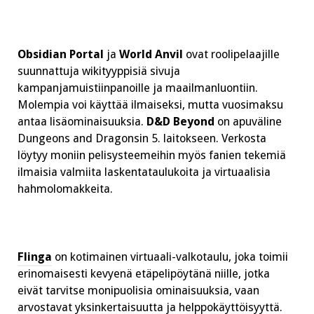
Obsidian Portal
ja
World Anvil
ovat roolipelaajille
suunnattuja wikityyppisiä sivuja
kampanjamuistiinpanoille ja maailmanluontiin.
Molempia voi käyttää ilmaiseksi, mutta vuosimaksu
antaa lisäominaisuuksia.
D&D Beyond
on apuväline
Dungeons and Dragonsin 5. laitokseen. Verkosta
löytyy moniin pelisysteemeihin myös fanien tekemiä
ilmaisia valmiita laskentataulukoita ja virtuaalisia
hahmolomakkeita.
Flinga
on kotimainen virtuaali-valkotaulu, joka toimii
erinomaisesti kevyenä etäpelipöytänä niille, jotka
eivät tarvitse monipuolisia ominaisuuksia, vaan
arvostavat yksinkertaisuutta ja helppokäyttöisyyttä.