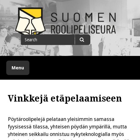
Skip
to
content
Suomen roolipeliseura
Search
for
Search
Menu
Vinkkejä etäpelaamiseen
Pöytäroolipelejä pelataan yleisimmin samassa
fyysisessä tilassa, yhteisen pöydän ympärillä, mutta
yhteinen seikkailu onnistuu nykyteknologialla myös