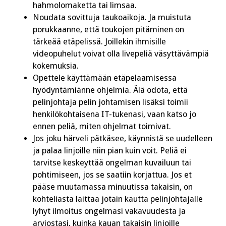
hahmolomaketta tai limsaa.
Noudata sovittuja taukoaikoja. Ja muistuta
porukkaanne, että toukojen pitäminen on
tärkeää etäpelissä. Joillekin ihmisille
videopuhelut voivat olla livepeliä väsyttävämpiä
kokemuksia.
Opettele käyttämään etäpelaamisessa
hyödyntämiänne ohjelmia. Älä odota, että
pelinjohtaja pelin johtamisen lisäksi toimii
henkilökohtaisena IT-tukenasi, vaan katso jo
ennen peliä, miten ohjelmat toimivat.
Jos joku härveli pätkäsee, käynnistä se uudelleen
ja palaa linjoille niin pian kuin voit. Peliä ei
tarvitse keskeyttää ongelman kuvailuun tai
pohtimiseen, jos se saatiin korjattua. Jos et
pääse muutamassa minuutissa takaisin, on
kohteliasta laittaa jotain kautta pelinjohtajalle
lyhyt ilmoitus ongelmasi vakavuudesta ja
arviostasi, kuinka kauan takaisin linjoille