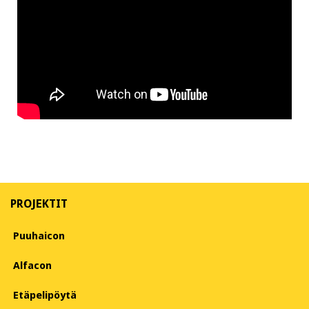
PROJEKTIT
Puuhaicon
Alfacon
Etäpelipöytä