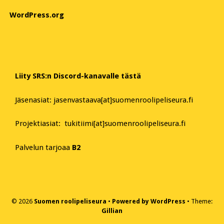
WordPress.org
Liity SRS:n Discord-kanavalle tästä
Jäsenasiat: jasenvastaava[at]suomenroolipeliseura.fi
Projektiasiat: tukitiimi[at]suomenroolipeliseura.fi
Palvelun tarjoaa
B2
© 2026
Suomen roolipeliseura
Powered by WordPress
Theme:
Gillian