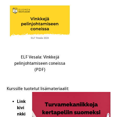
ELF Vesala: Vinkkejä
pelinjohtamiseen coneissa
(PDF)
Kurssille tuotetut lisämateriaalit:
Link
kivi
nkki