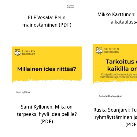
Mikko Karttunen:
ELF Vesala: Pelin
aikatauluss
mainostaminen (PDF)
Sami Kyllönen: Mikä on
Ruska Soanjärvi: T
tarpeeksi hyvä idea pelille?
ryhmäyttäminen ja 
(PDF)
(PDF