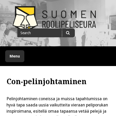
Skip
to
content
Suomen roolipeliseura
Search
for
Search
Menu
Con-pelinjohtaminen
Pelinjohtaminen coneissa ja muissa tapahtumissa on
hyvä tapa saada uusia vaikutteita vieraan peliporukan
inspiroimana, esitellä omaa tapaansa vetää pelejä ja