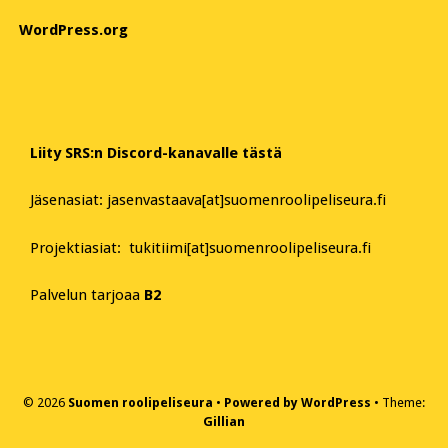
WordPress.org
Liity SRS:n Discord-kanavalle tästä
Jäsenasiat: jasenvastaava[at]suomenroolipeliseura.fi
Projektiasiat: tukitiimi[at]suomenroolipeliseura.fi
Palvelun tarjoaa
B2
© 2026
Suomen roolipeliseura
Powered by WordPress
Theme:
Gillian