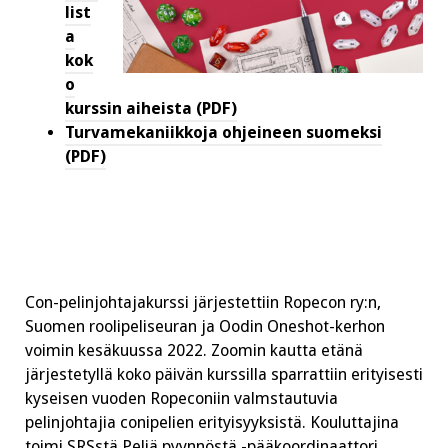
list
a
kok
o
kurssin aiheista (PDF)
Turvamekaniikkoja ohjeineen suomeksi
(PDF)
Con-pelinjohtajakurssi järjestettiin Ropecon ry:n,
Suomen roolipeliseuran ja Oodin Oneshot-kerhon
voimin kesäkuussa 2022. Zoomin kautta etänä
järjestetyllä koko päivän kurssilla sparrattiin erityisesti
kyseisen vuoden Ropeconiin valmstautuvia
pelinjohtajia conipelien erityisyyksistä. Kouluttajina
toimi SRSstä Peliä pyynnöstä -pääkoordinaattori