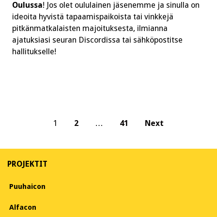
Oulussa
! Jos olet oululainen jäsenemme ja sinulla on
ideoita hyvistä tapaamispaikoista tai vinkkejä
pitkänmatkalaisten majoituksesta, ilmianna
ajatuksiasi seuran Discordissa tai sähköpostitse
hallitukselle!
Posts
1
2
…
41
Next
pagination
PROJEKTIT
Puuhaicon
Alfacon