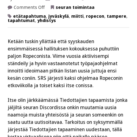
on
Comments Off
seuran toimintaa
Aktiivin
kynästä:
etätapahtuma
,
jyväskylä
,
miitti
,
ropecon
,
tampere
,
Miittejä
tapahtumat
,
yhdistys
on
muutenkin
suunnitteilla!
Ketään tuskin yllättää että syyskauden
ensimmäisessä hallituksen kokouksessa puhuttiin
paljon Ropeconista. Viime vuosia aktiivisempi
ständeily ja hyvin vastaanotetut työpajaohjelmat
innoitti ideoimaan pitkän listan uusia juttuja ensi
kesän coniin. SRS järjesti kaksi ohjelmaa Ropeconin
etkoviikolla ja toiset kaksi itse conissa.
Itse olin järkkäämässä Tiedottajien tapaamista jonka
jäljiltä seuran Discordissa onkin muutamia uusia
naamoja muista yhteisöstä ja seuran someenkin on
saatu uutta uutisoitavaa. Tarkoitus on syksymmällä
järjestää Tiedottajien tapaaminen uudestaan, tällä
kertaa virtuaalisena niin että paikalle pääsee