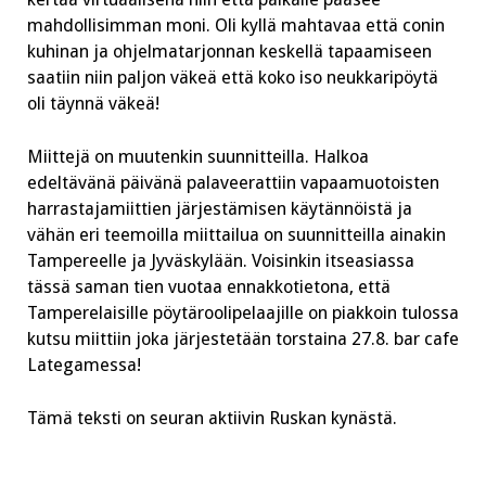
mahdollisimman moni. Oli kyllä mahtavaa että conin
kuhinan ja ohjelmatarjonnan keskellä tapaamiseen
saatiin niin paljon väkeä että koko iso neukkaripöytä
oli täynnä väkeä!
Miittejä on muutenkin suunnitteilla. Halkoa
edeltävänä päivänä palaveerattiin vapaamuotoisten
harrastajamiittien järjestämisen käytännöistä ja
vähän eri teemoilla miittailua on suunnitteilla ainakin
Tampereelle ja Jyväskylään. Voisinkin itseasiassa
tässä saman tien vuotaa ennakkotietona, että
Tamperelaisille pöytäroolipelaajille on piakkoin tulossa
kutsu miittiin joka järjestetään torstaina 27.8. bar cafe
Lategamessa!
Tämä teksti on seuran aktiivin Ruskan kynästä.