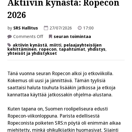
Aktiivin kynästä: Ropecon
2026
by
SRS Hallitus
27/07/2026
17:00
on
Comments Off
seuran toimintaa
Aktiivin
kynästä:
aktiivin kynästä
,
miitti
,
pelaajayhteisöjen
Ropecon
kehittäminen
,
ropecon
,
tapahtumat
,
yhdistys
,
2026
yhteisöt ja yhdistykset
Tänä vuonna seuran Ropecon alkoi jo etkoviikolla.
Kokemus oli uusi ja jännittävä. Tämän tyylisiä
saattaisi haluta touhuta lisääkin jatkossa ja etkoja
kannattaa käyttää jatkossakin ohjelma-alustana.
Kuten tapana on, Suomen roolipeliseura edusti
Ropecon-viikonloppuna. Parista edellisestä
Ropeconista poiketen SRS:n pöytä oli enimmän aikaa
miehitetty, minkä ohikulkijatkin huomasivat. Sijainti