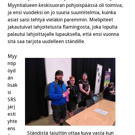
Myyntialueen keskisuoran pohjoispäässä oli toimiva,
ja ensi vuodeksi on jo suuria suunnitelmia, kuinka
asiat saisi tehtyä vieläkin paremmin. Mielipiteet
jakautuivat lahjoitetusta flamingosta, joka lopulta
palautui lahjoittajalle lupauksella, että ensi vuonna
sitä saa tarjota uudelleen ständille.
Myy
ntip
öyd
än
lisäk
si
SRS
järj
esti
yhte
ens
Ständistä tajuttiin ottaa kuva vasta kun