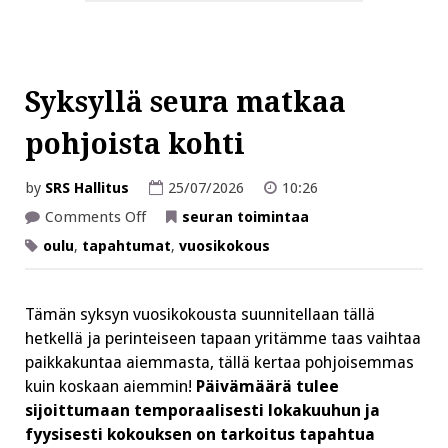
Syksyllä seura matkaa
pohjoista kohti
by
SRS Hallitus
25/07/2026
10:26
on
Comments Off
seuran toimintaa
Syksyllä
seura
oulu
,
tapahtumat
,
vuosikokous
matkaa
pohjoista
kohti
Tämän syksyn vuosikokousta suunnitellaan tällä
hetkellä ja perinteiseen tapaan yritämme taas vaihtaa
paikkakuntaa aiemmasta, tällä kertaa pohjoisemmas
kuin koskaan aiemmin!
Päivämäärä tulee
sijoittumaan temporaalisesti lokakuuhun ja
fyysisesti kokouksen on tarkoitus tapahtua