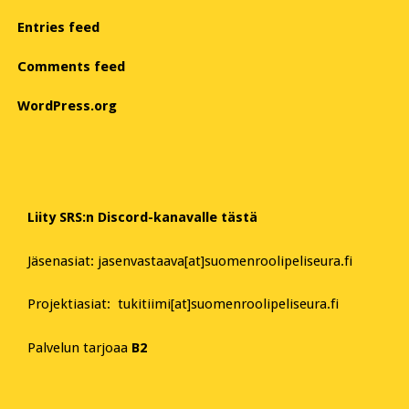
Entries feed
Comments feed
WordPress.org
Liity SRS:n Discord-kanavalle tästä
Jäsenasiat: jasenvastaava[at]suomenroolipeliseura.fi
Projektiasiat: tukitiimi[at]suomenroolipeliseura.fi
Palvelun tarjoaa
B2