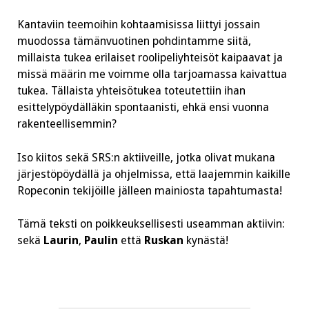
Kantaviin teemoihin kohtaamisissa liittyi jossain
muodossa tämänvuotinen pohdintamme siitä,
millaista tukea erilaiset roolipeliyhteisöt kaipaavat ja
missä määrin me voimme olla tarjoamassa kaivattua
tukea. Tällaista yhteisötukea toteutettiin ihan
esittelypöydälläkin spontaanisti, ehkä ensi vuonna
rakenteellisemmin?
Iso kiitos sekä SRS:n aktiiveille, jotka olivat mukana
järjestöpöydällä ja ohjelmissa, että laajemmin kaikille
Ropeconin tekijöille jälleen mainiosta tapahtumasta!
Tämä teksti on poikkeuksellisesti useamman aktiivin:
sekä
Laurin
,
Paulin
että
Ruskan
kynästä!