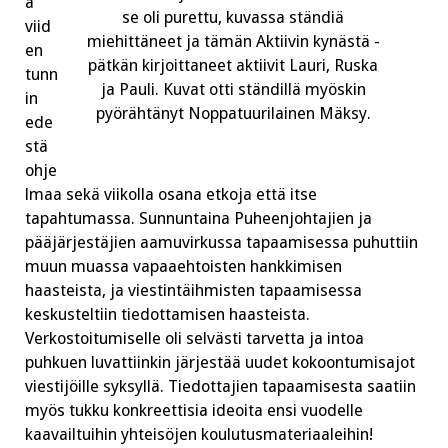
ä
se oli purettu, kuvassa ständiä
viid
miehittäneet ja tämän Aktiivin kynästä -
en
pätkän kirjoittaneet aktiivit Lauri, Ruska
tunn
ja Pauli. Kuvat otti ständillä myöskin
in
pyörähtänyt Noppatuurilainen Mäksy.
ede
stä
ohje
lmaa sekä viikolla osana etkoja että itse
tapahtumassa. Sunnuntaina Puheenjohtajien ja
pääjärjestäjien aamuvirkussa tapaamisessa puhuttiin
muun muassa vapaaehtoisten hankkimisen
haasteista, ja viestintäihmisten tapaamisessa
keskusteltiin tiedottamisen haasteista.
Verkostoitumiselle oli selvästi tarvetta ja intoa
puhkuen luvattiinkin järjestää uudet kokoontumisajot
viestijöille syksyllä. Tiedottajien tapaamisesta saatiin
myös tukku konkreettisia ideoita ensi vuodelle
kaavailtuihin yhteisöjen koulutusmateriaaleihin!