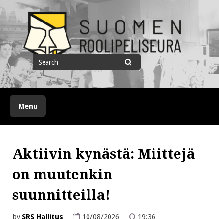
Skip
to
content
Suomen roolipeliseura
Search
for
Search
Menu
Aktiivin kynästä: Miittejä
on muutenkin
suunnitteilla!
by
SRS Hallitus
10/08/2026
19:36