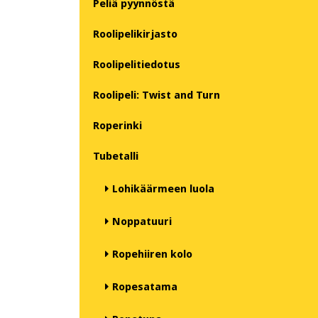
Peliä pyynnöstä
Roolipelikirjasto
Roolipelitiedotus
Roolipeli: Twist and Turn
Roperinki
Tubetalli
Lohikäärmeen luola
Noppatuuri
Ropehiiren kolo
Ropesatama