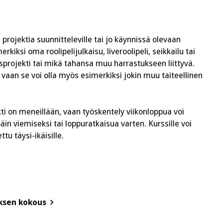
 projektia suunnitteleville tai jo käynnissä olevaan
erkiksi oma roolipelijulkaisu, liveroolipeli, seikkailu tai
rojekti tai mikä tahansa muu harrastukseen liittyvä.
i, vaan se voi olla myös esimerkiksi jokin muu taiteellinen
kti on meneillään, vaan työskentely viikonloppua voi
n viemiseksi tai loppuratkaisua varten. Kurssille voi
tu täysi-ikäisille.
uksen kokous