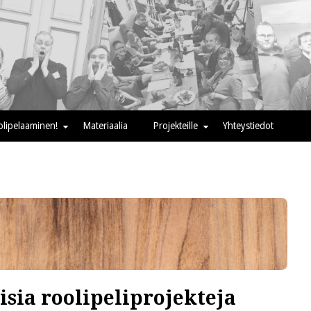
oolipelaaminen!
Materiaalia
Projekteille
Yhteystiedot
sia roolipeliprojekteja