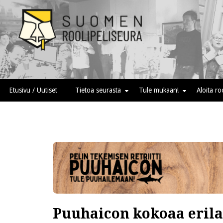
Skip
to
content
Suomen roolipeliseura
Etusivu / Uutiset
Tietoa seurasta
Tule mukaan!
Aloita r
Puuhaicon kokoaa erilai