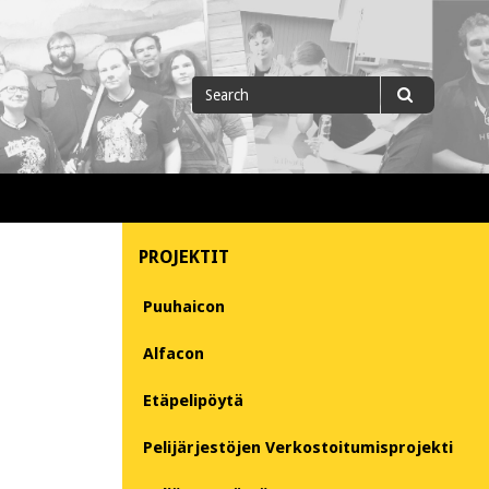
Search
Search
for
PROJEKTIT
Puuhaicon
Alfacon
Etäpelipöytä
Pelijärjestöjen Verkostoitumisprojekti