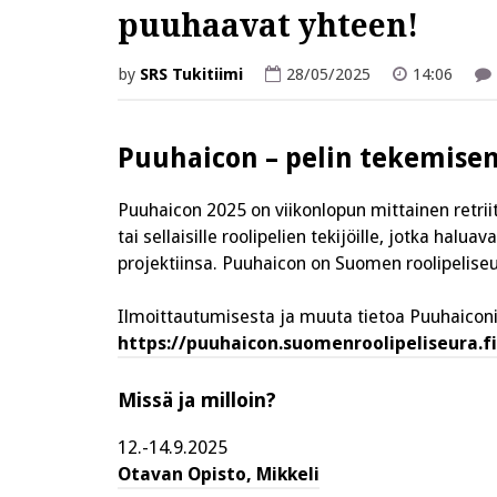
puuhaavat yhteen!
by
SRS Tukitiimi
28/05/2025
14:06
Puuhaicon – pelin tekemisen 
Puuhaicon 2025 on viikonlopun mittainen retriitti 
tai sellaisille roolipelien tekijöille, jotka halua
projektiinsa. Puuhaicon on Suomen roolipeliseur
Ilmoittautumisesta ja muuta tietoa Puuhaiconi
https://puuhaicon.suomenroolipeliseura.fi
Missä ja milloin?
12.-14.9.2025
Otavan Opisto, Mikkeli