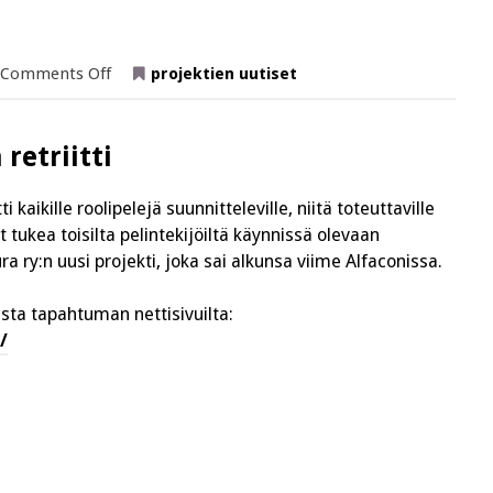
on
Comments Off
projektien uutiset
Puuhaicon
kokoaa
erilaisia
roolipeliprojekteja
puuhaavat
retriitti
yhteen!
kaikille roolipelejä suunnitteleville, niitä toteuttaville
vat tukea toisilta pelintekijöiltä käynnissä olevaan
a ry:n uusi projekti, joka sai alkunsa viime Alfaconissa.
sta tapahtuman nettisivuilta:
/