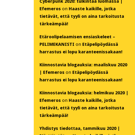
Cyberpunk 2020: tulkintaa luomassa |
Efemeros
on
Haaste kaikille, jotka
tietävät, että tyyli on aina tarkoitusta
tärkeämpää!
Etäroolipelaamisen ensiaskeleet –
PELIMEKANISTI
on
Etäpelipöydässä
harrastus ei lopu karanteenissakaan!
Kiinnostavia blogauksia: maaliskuu 2020
| Efemeros
on
Etäpelipöydässä
harrastus ei lopu karanteenissakaan!
Kiinnostavia blogauksia: helmikuu 2020 |
Efemeros
on
Haaste kaikille, jotka
tietävät, että tyyli on aina tarkoitusta
tärkeämpää!
Yhdistys tiedottaa, tammikuu 2020 |