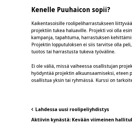
Kenelle Puuhaicon sopii?
Kaikentasoisille roolipeliharrastukseen liittyvää
projektiin tukea haluaville. Projekti voi olla esim
kampanja, tapahtuma, harrastuksen kehittämisp
Projektin lopputuloksen ei siis tarvitse olla pel
tuotos tai harrastusta tukeva työväline.
Ei ole väliä, missä vaiheessa osallistujan proje
hyödyntää projektin alkuunsaamiseksi, eteen päi
osallistua yksin tai ryhmässä. Kurssi on tarkoitet
Post
Lahdessa uusi roolipeliyhdistys
navigation
Aktiivin kynästä: Kevään viimeinen hallit