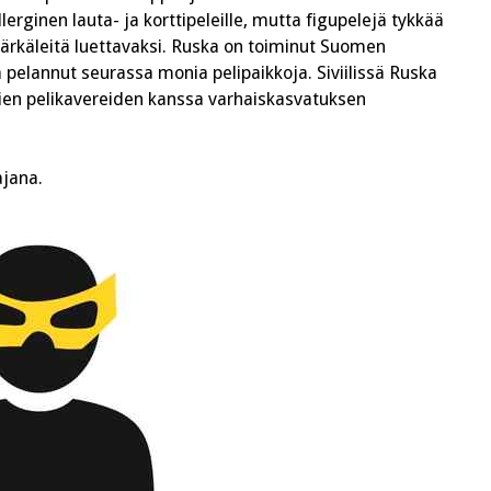
erginen lauta- ja korttipeleille, mutta figupelejä tykkää
ajärkäleitä luettavaksi. Ruska on toiminut Suomen
a pelannut seurassa monia pelipaikkoja. Siviilissä Ruska
pien pelikavereiden kanssa varhaiskasvatuksen
ajana.