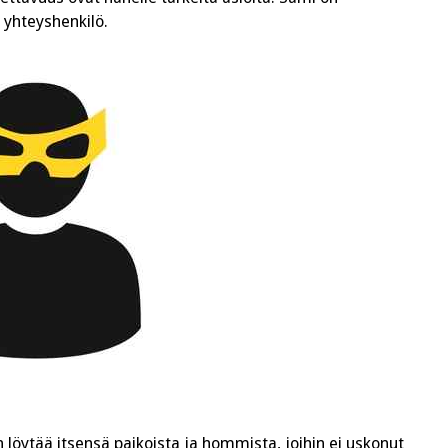
 yhteyshenkilö.
 löytää itsensä paikoista ja hommista, joihin ei uskonut