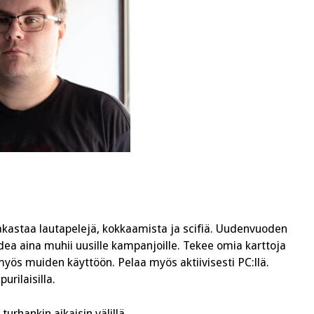
akastaa lautapelejä, kokkaamista ja scifiä. Uudenvuoden
dea aina muhii uusille kampanjoille. Tekee omia karttoja
 myös muiden käyttöön. Pelaa myös aktiivisesti PC:llä.
urilaisilla.
urhankin aikaisin välillä.