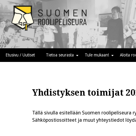
Skip
to
content
Suomen roolipeliseura
Etusivu / Uutiset
Tietoa seurasta
Tule mukaan!
Aloita r
Yhdistyksen toimijat 20
Tällä sivulla esitellään Suomen roolipeliseura r
Sähköpostiosoitteet ja muut yhteystiedot löyd