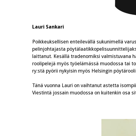
Lauri Sankari
Poikkeuksellisen enteilevällä sukunimellä varu
pelinjohtajasta pöytälaatikkopelisuunnittelijaks
laittanut. Kesällä tradenomiksi valmistuvana
roolipelejä myös työelämässä muodossa tai tois
ry:stä pyörii nykyisin myös Helsingin pöytärooli
Tänä vuonna Lauri on vaihtanut astetta isompii
Viestintä jossain muodossa on kuitenkin osa sit