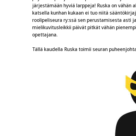
järjestämään hyviä larppeja! Ruska on vähän all
katsella kunhan kukaan ei tuo niitä sääntökirj
roolipeliseura ry:ssä sen perustamisesta asti j
mielikuvitusleikkii päivät pitkät vähän pienem
opettajana.
Tällä kaudella Ruska toimii seuran puheenjoht