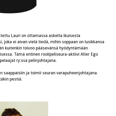
stettu Lauri on ottamassa askelta ikuisesta
i, joka ei aivan vielä tiedä, mihin soppaan on lusikkansa
 hän kuitenkin toivoo pääsevänsä hyödyntämään
essa. Tämä entinen roolipeliseura-aktiivi Alter Ego
pelaajat ry:ssä pelinjohtajana.
n saappaisiin ja toimii seuran varapuheenjohtajana.
äkin pestiä.