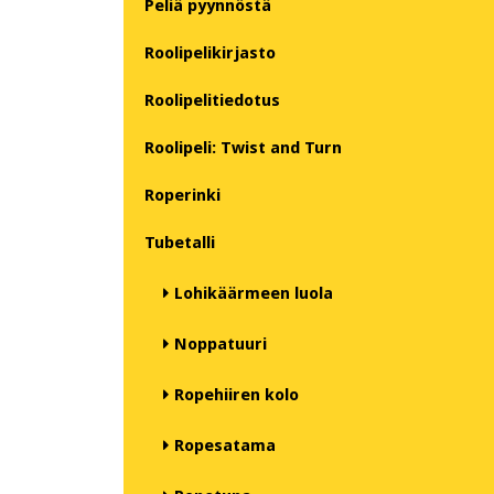
Peliä pyynnöstä
Roolipelikirjasto
Roolipelitiedotus
Roolipeli: Twist and Turn
Roperinki
Tubetalli
Lohikäärmeen luola
Noppatuuri
Ropehiiren kolo
Ropesatama