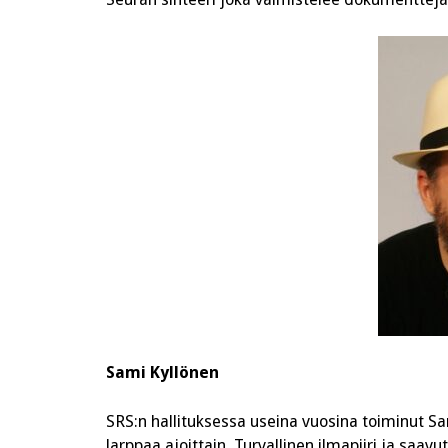
Sami Kyllönen
SRS:n hallituksessa useina vuosina toiminut S
larppaa ajoittain. Turvallinen ilmapiiri ja saav