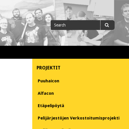
Search
Search
for
PROJEKTIT
Puuhaicon
Alfacon
Etäpelipöytä
Pelijärjestöjen Verkostoitumisprojekti