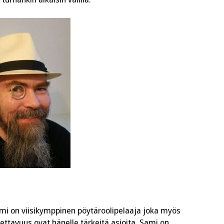
ami on viisikymppinen pöytäroolipelaaja joka myös
utettavuus ovat hänelle tärkeitä asioita. Sami on