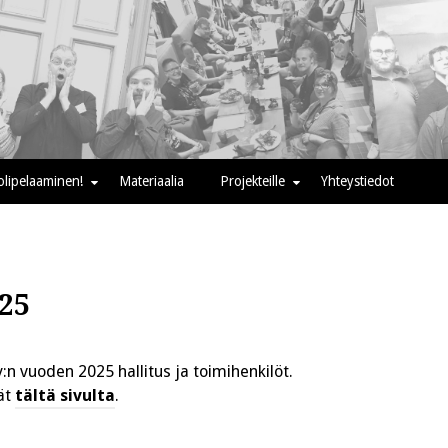
oolipelaaminen!
Materiaalia
Projekteille
Yhteystiedot
25
y:n vuoden 2025 hallitus ja toimihenkilöt.
ät
tältä sivulta
.