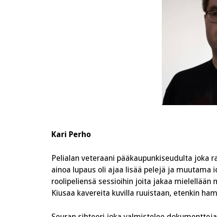
Kari Perho
Pelialan veteraani pääkaupunkiseudulta joka r
ainoa lupaus oli ajaa lisää pelejä ja muutama i
roolipeliensä sessioihin joita jakaa mielellään
Kiusaa kavereita kuvilla ruuistaan, etenkin hamp
Seuran sihteeri joka valmistelee dokumentteja t