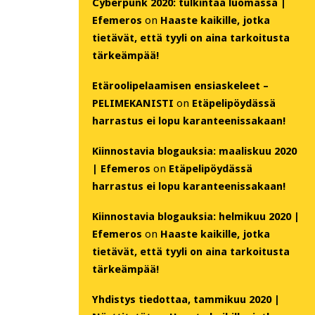
Cyberpunk 2020: tulkintaa luomassa |
Efemeros
on
Haaste kaikille, jotka
tietävät, että tyyli on aina tarkoitusta
tärkeämpää!
Etäroolipelaamisen ensiaskeleet –
PELIMEKANISTI
on
Etäpelipöydässä
harrastus ei lopu karanteenissakaan!
Kiinnostavia blogauksia: maaliskuu 2020
| Efemeros
on
Etäpelipöydässä
harrastus ei lopu karanteenissakaan!
Kiinnostavia blogauksia: helmikuu 2020 |
Efemeros
on
Haaste kaikille, jotka
tietävät, että tyyli on aina tarkoitusta
tärkeämpää!
Yhdistys tiedottaa, tammikuu 2020 |