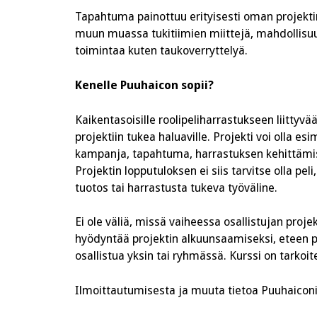
Tapahtuma painottuu erityisesti oman projekti
muun muassa tukitiimien miittejä, mahdollisuu
toimintaa kuten taukoverryttelyä.
Kenelle Puuhaicon sopii?
Kaikentasoisille roolipeliharrastukseen liittyvää
projektiin tukea haluaville. Projekti voi olla esim
kampanja, tapahtuma, harrastuksen kehittämisp
Projektin lopputuloksen ei siis tarvitse olla pel
tuotos tai harrastusta tukeva työväline.
Ei ole väliä, missä vaiheessa osallistujan proje
hyödyntää projektin alkuunsaamiseksi, eteen päi
osallistua yksin tai ryhmässä. Kurssi on tarkoitet
Ilmoittautumisesta ja muuta tietoa Puuhaiconi