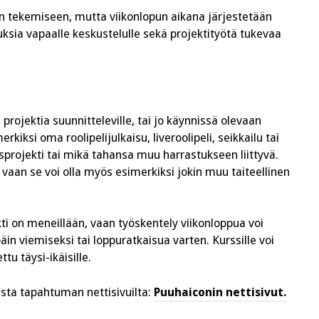
n tekemiseen, mutta viikonlopun aikana järjestetään
ksia vapaalle keskustelulle sekä projektityötä tukevaa
 projektia suunnitteleville, tai jo käynnissä olevaan
erkiksi oma roolipelijulkaisu, liveroolipeli, seikkailu tai
rojekti tai mikä tahansa muu harrastukseen liittyvä.
i, vaan se voi olla myös esimerkiksi jokin muu taiteellinen
kti on meneillään, vaan työskentely viikonloppua voi
n viemiseksi tai loppuratkaisua varten. Kurssille voi
tu täysi-ikäisille.
sta tapahtuman nettisivuilta:
Puuhaiconin nettisivut.