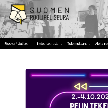
Skip
to
content
Suomen roolipeliseura
Etusivu / Uutiset
Tietoa seurasta
Tule mukaan!
Aloita r