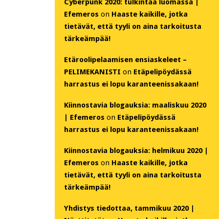
Cyberpunk 2020: tulkintaa luomassa |
Efemeros
on
Haaste kaikille, jotka
tietävät, että tyyli on aina tarkoitusta
tärkeämpää!
Etäroolipelaamisen ensiaskeleet –
PELIMEKANISTI
on
Etäpelipöydässä
harrastus ei lopu karanteenissakaan!
Kiinnostavia blogauksia: maaliskuu 2020
| Efemeros
on
Etäpelipöydässä
harrastus ei lopu karanteenissakaan!
Kiinnostavia blogauksia: helmikuu 2020 |
Efemeros
on
Haaste kaikille, jotka
tietävät, että tyyli on aina tarkoitusta
tärkeämpää!
Yhdistys tiedottaa, tammikuu 2020 |