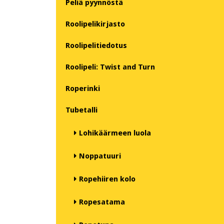
Peliä pyynnöstä
Roolipelikirjasto
Roolipelitiedotus
Roolipeli: Twist and Turn
Roperinki
Tubetalli
Lohikäärmeen luola
Noppatuuri
Ropehiiren kolo
Ropesatama