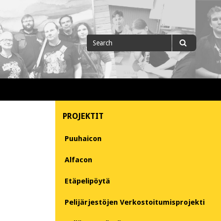
Search
Search
for
PROJEKTIT
Puuhaicon
Alfacon
Etäpelipöytä
Pelijärjestöjen Verkostoitumisprojekti