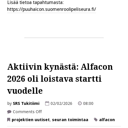
Lisää tietoa tapahtumasta:
https://puuhaicon.suomenroolipeliseura.fi/
Aktiivin kynästä: Alfacon
2026 oli loistava startti
vuodelle
by
SRS Tukitiimi
02/02/2026
08:00
on
Comments Off
Aktiivin
kynästä:
projektien uutiset
,
seuran toimintaa
alfacon
Alfacon
2026