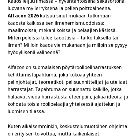
Kaaos leijuu ilmassa – hyväntahtoisena sekasortona,
luovana myllerryksenä ja pelien polttoaineena.
Alfacon 2026
kutsuu sinut mukaan tutkimaan
kaaosta kaikissa sen ilmenemismuodoissa:
maailmoissa, mekaniikoissa ja pelaajien käsissä.
Miten peleistä tulee kaoottisia – tarkoituksella tai
ilman? Milloin kaaos vie mukanaan ja milloin se pysyy
hyödyllisenä välineenä?
Alfacon on suomalaisen pöytäroolipeliharrastuksen
kehittämistapahtuma, joka kokoaa yhteen
pelinjohtajat, teoreetikot, pelisuunnittelijat ja uteliaat
harrastajat. Tapahtuma on suunnattu kaikille, jotka
haluavat viedä harrastusta eteenpäin, jakaa ideoita ja
kohdata toisia roolipelaajia yhteisessä ajattelun ja
luomisen tilassa.
Kuten aikaisemminkin, keskustelumuotoinen ohjelma
on erityisen toivottua, mutta kaikenlaiset