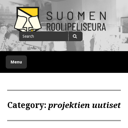
Skip
to
content
Suomen roolipeliseura
Search
for
Search
Menu
Category:
projektien uutiset