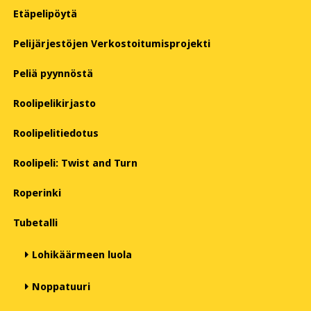
Etäpelipöytä
Pelijärjestöjen Verkostoitumisprojekti
Peliä pyynnöstä
Roolipelikirjasto
Roolipelitiedotus
Roolipeli: Twist and Turn
Roperinki
Tubetalli
Lohikäärmeen luola
Noppatuuri