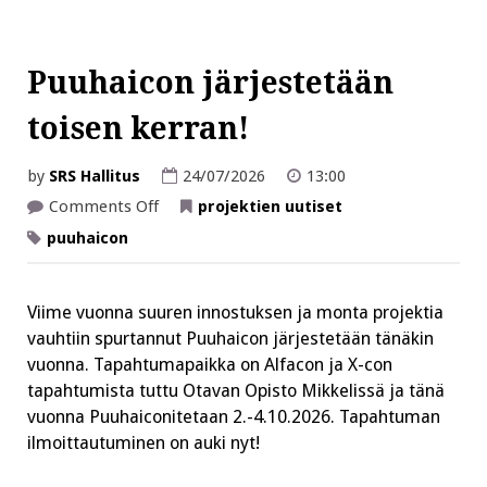
Puuhaicon järjestetään
toisen kerran!
by
SRS Hallitus
24/07/2026
13:00
on
Comments Off
projektien uutiset
Puuhaicon
järjestetään
puuhaicon
toisen
kerran!
Viime vuonna suuren innostuksen ja monta projektia
vauhtiin spurtannut Puuhaicon järjestetään tänäkin
vuonna. Tapahtumapaikka on Alfacon ja X-con
tapahtumista tuttu Otavan Opisto Mikkelissä ja tänä
vuonna Puuhaiconitetaan 2.-4.10.2026. Tapahtuman
ilmoittautuminen on auki nyt!