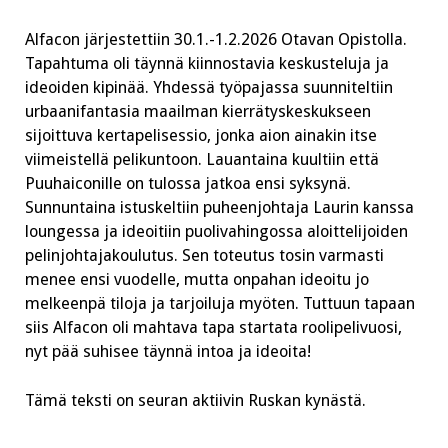
oli
loistava
Alfacon järjestettiin 30.1.-1.2.2026 Otavan Opistolla.
startti
vuodelle
Tapahtuma oli täynnä kiinnostavia keskusteluja ja
ideoiden kipinää. Yhdessä työpajassa suunniteltiin
urbaanifantasia maailman kierrätyskeskukseen
sijoittuva kertapelisessio, jonka aion ainakin itse
viimeistellä pelikuntoon. Lauantaina kuultiin että
Puuhaiconille on tulossa jatkoa ensi syksynä.
Sunnuntaina istuskeltiin puheenjohtaja Laurin kanssa
loungessa ja ideoitiin puolivahingossa aloittelijoiden
pelinjohtajakoulutus. Sen toteutus tosin varmasti
menee ensi vuodelle, mutta onpahan ideoitu jo
melkeenpä tiloja ja tarjoiluja myöten. Tuttuun tapaan
siis Alfacon oli mahtava tapa startata roolipelivuosi,
nyt pää suhisee täynnä intoa ja ideoita!
Tämä teksti on seuran aktiivin Ruskan kynästä.