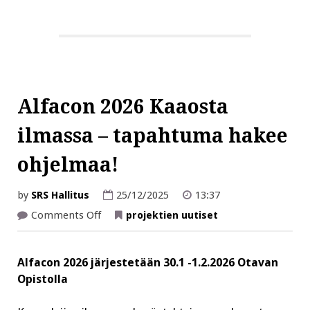
Alfacon 2026 Kaaosta
ilmassa – tapahtuma hakee
ohjelmaa!
by
SRS Hallitus
25/12/2025
13:37
on
Comments Off
projektien uutiset
Alfacon
2026
Kaaosta
ilmassa
Alfacon 2026 järjestetään 30.1 -1.2.2026
Otavan
–
tapahtuma
Opistolla
hakee
ohjelmaa!