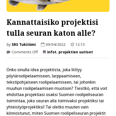
Kannattaisiko projektisi
tulla seuran katon alle?
by
SRS Tukitiimi
09/04/2022
12:13
on
Comments Off
infot
,
projektien uutiset
Kannattaisiko
projektisi
tulla
seuran
Onko sinulla idea projektista, joka liittyy
katon
alle?
pöytäroolipelaamiseen, larppaamiseen,
tekstipohjaiseen roolipelaamiseen, tai johonkin
muuhun roolipelaamisen muotoon? Tiesitkö, että voit
ehdottaa projektiasi osaksi Suomen roolipeliseuran
toimintaa, joko seuran alla toimivaksi projektiksi tai
yhteistyöprojektiksi! Tai oletko muuten vain
kiinnostunut, miten Suomen roolipeliseuran projektit