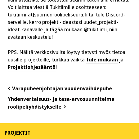
Voit laittaa viestiä Tukitiimille osoitteeseen:
tukitiimi[at]suomenroolipeliseura.fi tai tule Discord-
serveille, kerro projekti-ideastasi uudet_projekti-
ideat-kanavalle ja tägää mukaan @tukitiimi, niin
avataan keskustelu!
PPS. Näiltä verkkosivuilta löytyy tietysti myös tietoa
uusille projekteille, kurkkaa vaikka
Tule mukaan
ja
Projektiohjesääntö
!
Post
Varapuheenjohtajan vuodenvaihdepuhe
navigation
Yhdenvertaisuus- ja tasa-arvosuunnitelma
roolipeliyhdistykselle
PROJEKTIT