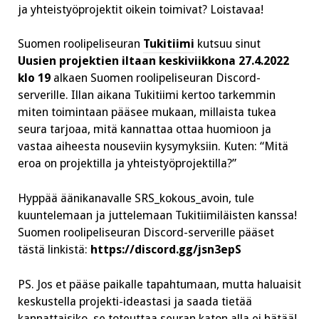
ja yhteistyöprojektit oikein toimivat? Loistavaa!
Suomen roolipeliseuran
Tukitiimi
kutsuu sinut
Uusien projektien iltaan
keskiviikkona 27.4.2022
klo 19
alkaen Suomen roolipeliseuran Discord-
serverille. Illan aikana Tukitiimi kertoo tarkemmin
miten toimintaan pääsee mukaan, millaista tukea
seura tarjoaa, mitä kannattaa ottaa huomioon ja
vastaa aiheesta nouseviin kysymyksiin. Kuten: “Mitä
eroa on projektilla ja yhteistyöprojektilla?”
Hyppää äänikanavalle SRS_kokous_avoin, tule
kuuntelemaan ja juttelemaan Tukitiimiläisten kanssa!
Suomen roolipeliseuran Discord-serverille pääset
tästä linkistä:
https://discord.gg/jsn3epS
PS.
Jos et pääse paikalle tapahtumaan, mutta haluaisit
keskustella projekti-ideastasi ja saada tietää
kannattaisiko, se toteuttaa seuran katon alla ei hätää!