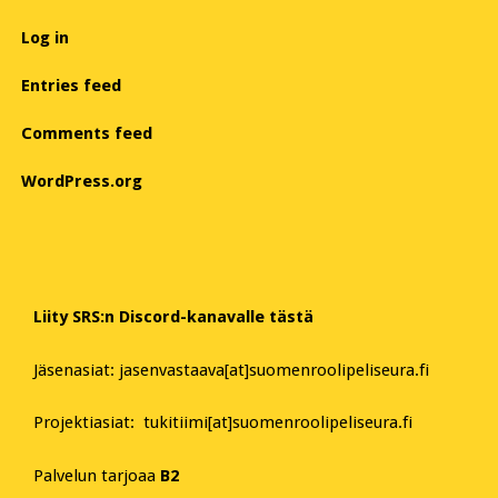
Log in
Entries feed
Comments feed
WordPress.org
Liity SRS:n Discord-kanavalle tästä
Jäsenasiat: jasenvastaava[at]suomenroolipeliseura.fi
Projektiasiat: tukitiimi[at]suomenroolipeliseura.fi
Palvelun tarjoaa
B2