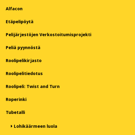
Alfacon
Etäpelipöytä
Pelijärjestöjen Verkostoitumisprojekti
Peliä pyynnöstä
Roolipelikirjasto
Roolipelitiedotus
Roolipeli: Twist and Turn
Roperinki
Tubetalli
Lohikäärmeen luola