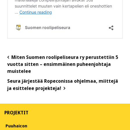
Post
Miten Suomen roolipeliseura ry perustettiin 5
vuotta sitten – ensimmäinen puheenjohtaja
navigation
muistelee
Seura järjestää Ropeconissa ohjelmaa, miittejä
ja esittelee projekteja!
PROJEKTIT
Puuhaicon