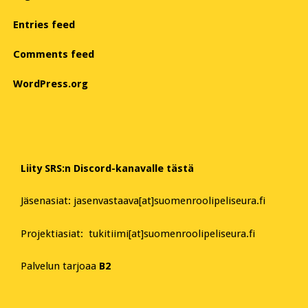
Entries feed
Comments feed
WordPress.org
Liity SRS:n Discord-kanavalle tästä
Jäsenasiat: jasenvastaava[at]suomenroolipeliseura.fi
Projektiasiat: tukitiimi[at]suomenroolipeliseura.fi
Palvelun tarjoaa
B2