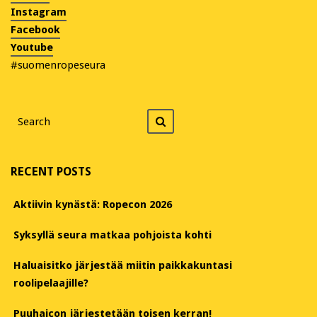
Instagram
Facebook
Youtube
#suomenropeseura
Search
Search
for
RECENT POSTS
Aktiivin kynästä: Ropecon 2026
Syksyllä seura matkaa pohjoista kohti
Haluaisitko järjestää miitin paikkakuntasi
roolipelaajille?
Puuhaicon järjestetään toisen kerran!