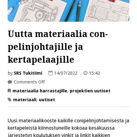
Uutta materiaalia con-
pelinjohtajille ja
kertapelaajille
by
SRS Tukitiimi
14/07/2022
15:42
on
Comments Off
Uutta
materiaalia
materiaalia harrastajille
,
projektien uutiset
con-
pelinjohtajille
materiaali
,
uutiset
ja
kertapelaajille
Uusi materiaalikooste kaikille conipelinjohtamisesta ja
kertapeleistä kiinnostuneille kokoaa kesäkuussa
järjestetyn koulutuksen vinkit ja linkit kaikkien