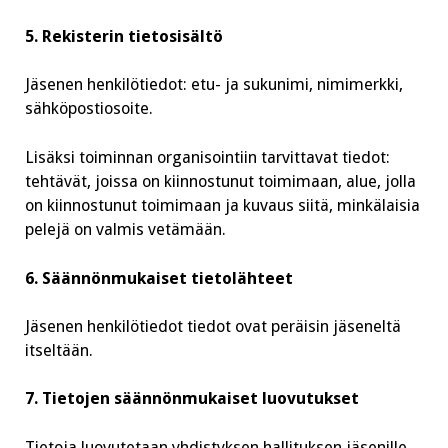
5. Rekisterin tietosisältö
Jäsenen henkilötiedot: etu- ja sukunimi, nimimerkki,
sähköpostiosoite.
Lisäksi toiminnan organisointiin tarvittavat tiedot:
tehtävät, joissa on kiinnostunut toimimaan, alue, jolla
on kiinnostunut toimimaan ja kuvaus siitä, minkälaisia
pelejä on valmis vetämään.
6. Säännönmukaiset tietolähteet
Jäsenen henkilötiedot tiedot ovat peräisin jäseneltä
itseltään.
7. Tietojen säännönmukaiset luovutukset
Tietoja luovutetaan yhdistyksen hallituksen jäsenille