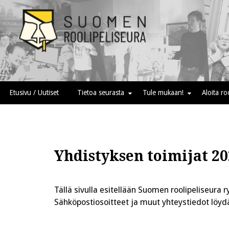
Skip
to
content
Suomen roolipeliseura
Etusivu / Uutiset
Tietoa seurasta
Tule mukaan!
Aloita r
Yhdistyksen toimijat 20
Tällä sivulla esitellään Suomen roolipeliseura r
Sähköpostiosoitteet ja muut yhteystiedot löyd