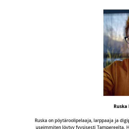
Ruska 
Ruska on pöytäroolipelaaja, larppaaja ja digi
useimmiten löytyy fyysisesti Tampereelta. Hä