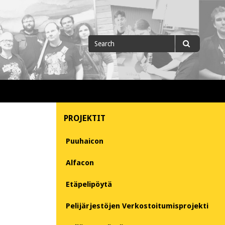
Search
Search
for
PROJEKTIT
Puuhaicon
Alfacon
Etäpelipöytä
Pelijärjestöjen Verkostoitumisprojekti