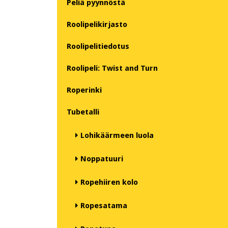
Peliä pyynnöstä
Roolipelikirjasto
Roolipelitiedotus
Roolipeli: Twist and Turn
Roperinki
Tubetalli
Lohikäärmeen luola
Noppatuuri
Ropehiiren kolo
Ropesatama