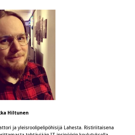
kka Hiltunen
tori ja yleisroolipelipöhisijä Lahesta. Ristiriitaisena
ittamasta tehtäviään IT-insinöörin koulutuksella,