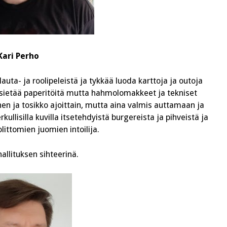
Kari Perho
lauta- ja roolipeleistä ja tykkää luoda karttoja ja outoja
oi sietää paperitöitä mutta hahmolomakkeet ja tekniset
nen ja tosikko ajoittain, mutta aina valmis auttamaan ja
ullisilla kuvilla itsetehdyistä burgereista ja pihveistä ja
olittomien juomien intoilija.
hallituksen sihteerinä.