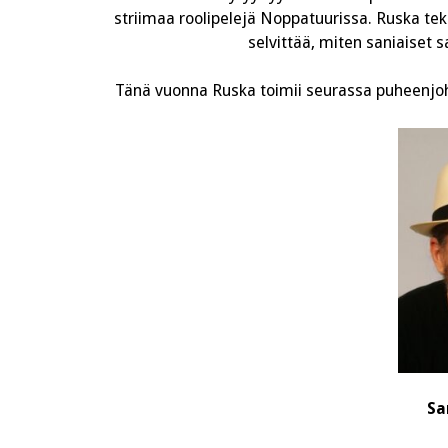
striimaa roolipelejä Noppatuurissa. Ruska teke
selvittää, miten saniaiset 
Tänä vuonna Ruska toimii seurassa puheenjoht
Sa