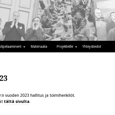
oolipelaaminen!
Materiaalia
Projekteille
Yhteystiedot
23
y:n vuoden 2023 hallitus ja toimihenkilöt.
ät
tältä sivulta
.