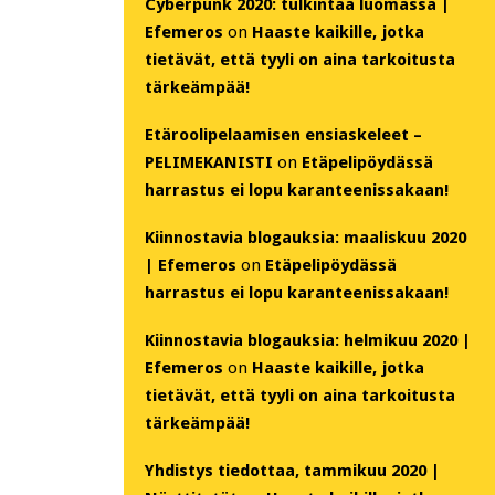
Cyberpunk 2020: tulkintaa luomassa |
Efemeros
on
Haaste kaikille, jotka
tietävät, että tyyli on aina tarkoitusta
tärkeämpää!
Etäroolipelaamisen ensiaskeleet –
PELIMEKANISTI
on
Etäpelipöydässä
harrastus ei lopu karanteenissakaan!
Kiinnostavia blogauksia: maaliskuu 2020
| Efemeros
on
Etäpelipöydässä
harrastus ei lopu karanteenissakaan!
Kiinnostavia blogauksia: helmikuu 2020 |
Efemeros
on
Haaste kaikille, jotka
tietävät, että tyyli on aina tarkoitusta
tärkeämpää!
Yhdistys tiedottaa, tammikuu 2020 |