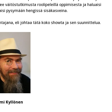
e väitöstutkimusta roolipeleillä oppimisesta ja haluaisi
saisi pysymään hengissä sisäkasveina.
ajana, eli johtaa tätä koko showta ja sen suunnittelua.
mi Kyllönen