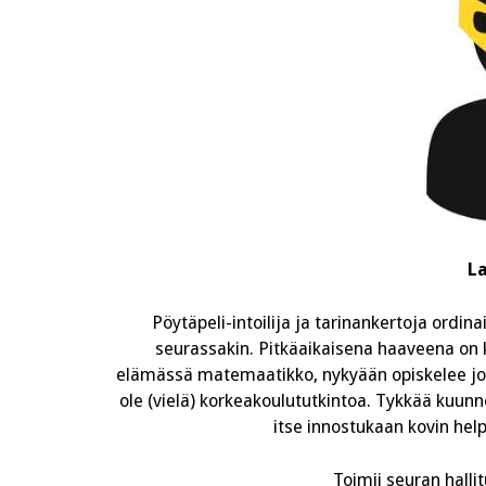
La
Pöytäpeli-intoilija ja tarinankertoja ordin
seurassakin. Pitkäaikaisena haaveena on
elämässä matemaatikko, nykyään opiskelee jo
ole (vielä) korkeakoulututkintoa. Tykkää kuunne
itse innostukaan kovin help
Toimii seuran halli