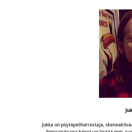
Ju
Jukka on pöytäpeliharrastaja, skeneaktivaat
ihmisotuksena hänet voi löytää mm. suor