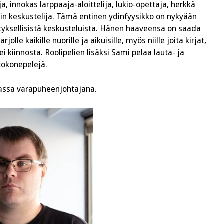
a, innokas larppaaja-aloittelija, lukio-opettaja, herkkä
oin keskustelija. Tämä entinen ydinfyysikko on nykyään
tyksellisistä keskusteluista. Hänen haaveensa on saada
le kaikille nuorille ja aikuisille, myös niille joita kirjat,
ei kiinnosta. Roolipelien lisäksi Sami pelaa lauta- ja
tokonepelejä.
rassa varapuheenjohtajana.