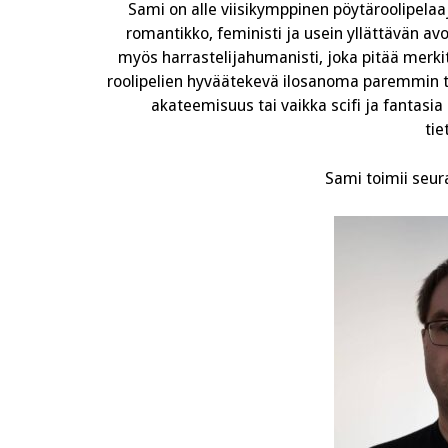
Sami on alle viisikymppinen pöytäroolipelaaj
romantikko, feministi ja usein yllättävän av
myös harrastelijahumanisti, joka pitää merki
roolipelien hyväätekevä ilosanoma paremmin tarjol
akateemisuus tai vaikka scifi ja fantasia 
tie
Sami toimii seu