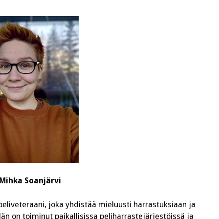
Mihka Soanjärvi
peliveteraani, joka yhdistää mieluusti harrastuksiaan ja
n on toiminut paikallisissa peliharrastejärjestöissä ja