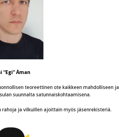
i “Egi” Åman
a luonnollisen teoreettinen ote kaikkeen mahdolliseen ja
sulan suunnalta satunnaiskohtaamisena.
ahoja ja vilkuillen ajoittain myös jäsenrekisteriä.