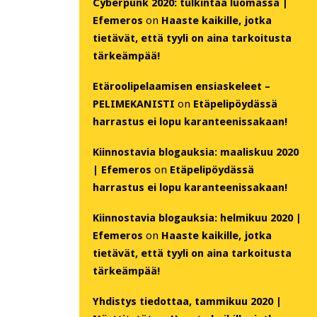
Cyberpunk 2020: tulkintaa luomassa |
Efemeros
on
Haaste kaikille, jotka
tietävät, että tyyli on aina tarkoitusta
tärkeämpää!
Etäroolipelaamisen ensiaskeleet –
PELIMEKANISTI
on
Etäpelipöydässä
harrastus ei lopu karanteenissakaan!
Kiinnostavia blogauksia: maaliskuu 2020
| Efemeros
on
Etäpelipöydässä
harrastus ei lopu karanteenissakaan!
Kiinnostavia blogauksia: helmikuu 2020 |
Efemeros
on
Haaste kaikille, jotka
tietävät, että tyyli on aina tarkoitusta
tärkeämpää!
Yhdistys tiedottaa, tammikuu 2020 |