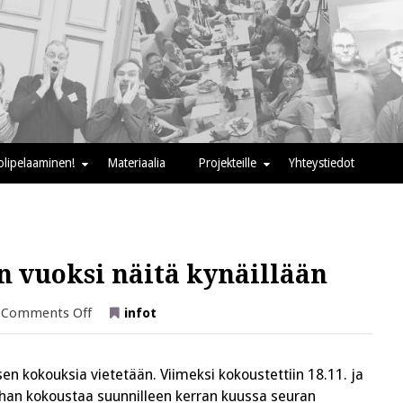
oolipelaaminen!
Materiaalia
Projekteille
Yhteystiedot
n vuoksi näitä kynäillään
on
Comments Off
infot
Aktiivin
kynästä:
Tämän
vuoksi
sen kokouksia vietetään. Viimeksi kokoustettiin 18.11. ja
näitä
kynäillään
ushan kokoustaa suunnilleen kerran kuussa seuran