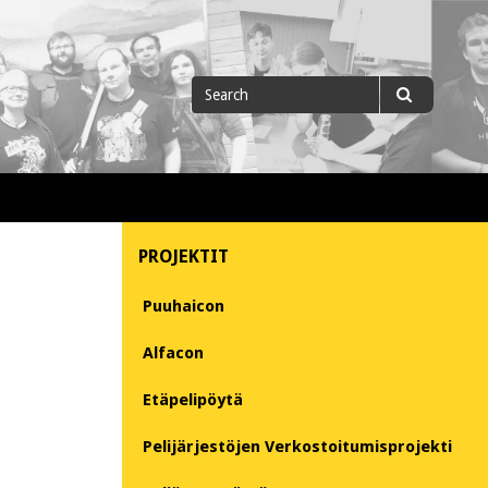
Search
Search
for
PROJEKTIT
Puuhaicon
Alfacon
Etäpelipöytä
Pelijärjestöjen Verkostoitumisprojekti