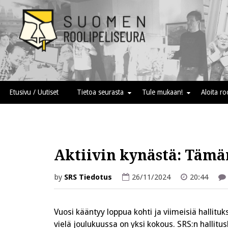
Skip
to
content
Suomen roolipeliseura
Etusivu / Uutiset
Tietoa seurasta
Tule mukaan!
Aloita r
Aktiivin kynästä: Tämä
by
SRS Tiedotus
26/11/2024
20:44
Vuosi kääntyy loppua kohti ja viimeisiä hallituk
vielä joulukuussa on yksi kokous. SRS:n hallit