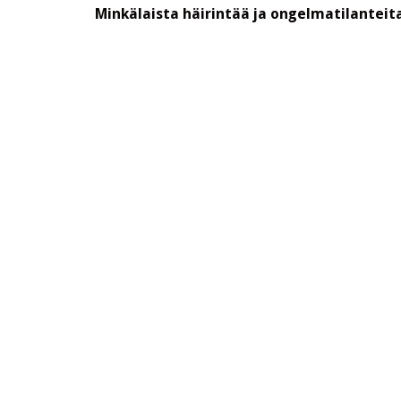
navigation
Minkälaista häirintää ja ongelmatilanteit