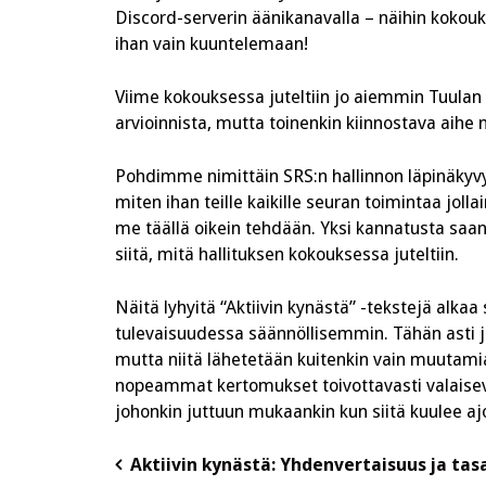
Discord-serverin äänikanavalla – näihin kokouks
ihan vain kuuntelemaan!
Viime kokouksessa juteltiin jo aiemmin Tuula
arvioinnista, mutta toinenkin kiinnostava aihe me
Pohdimme nimittäin SRS:n hallinnon läpinäkyvy
miten ihan teille kaikille seuran toimintaa jolla
me täällä oikein tehdään. Yksi kannatusta saanu
siitä, mitä hallituksen kokouksessa juteltiin.
Näitä lyhyitä “Aktiivin kynästä” -tekstejä alka
tulevaisuudessa säännöllisemmin. Tähän asti jäs
mutta niitä lähetetään kuitenkin vain muutamia
nopeammat kertomukset toivottavasti valaise
johonkin juttuun mukaankin kun siitä kuulee aj
Post
Aktiivin kynästä: Yhdenvertaisuus ja ta