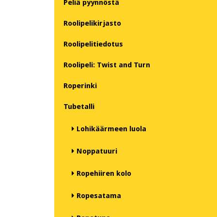
Peliä pyynnöstä
Roolipelikirjasto
Roolipelitiedotus
Roolipeli: Twist and Turn
Roperinki
Tubetalli
Lohikäärmeen luola
Noppatuuri
Ropehiiren kolo
Ropesatama