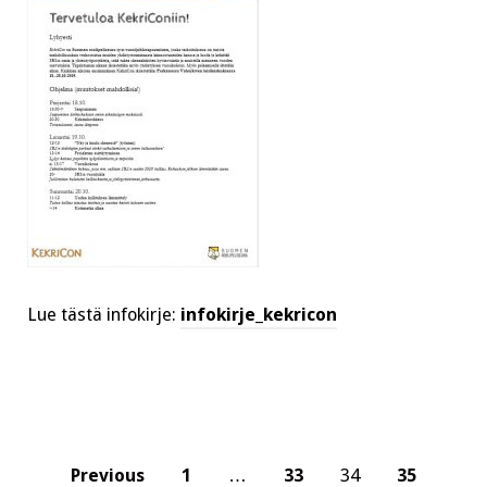
Lue tästä infokirje:
infokirje_kekricon
Posts
Previous
1
…
33
34
35