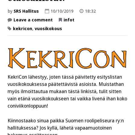
by
SRS Hallitus
10/10/2019
18:32
on
Leave a comment
infot
Vuosikokouksen
päivitetty
kekricon
,
vuosikokous
asialista
–
muistathan
ilmoittautua
myös
jos
etäosallistut!
KekriCon lähestyy, joten tässä päivitetty esityslistan
vuosikokouksessa päätettävistä asioista. Muistathan
myös ilmoittautua mukaan
tästä linkistä
, tulit sitten
vain etänä vuosikokoukseen tai vaikka livenä ihan koko
coniviikonloppuun!
Kiinnostaako sinua paikka Suomen roolipeliseura ry:n
hallituksessa? Jos kyllä, lähetä vapaamuotoinen