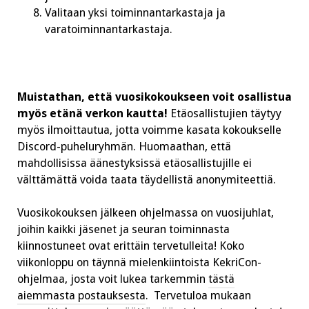
Valitaan yksi toiminnantarkastaja ja
varatoiminnantarkastaja.
Muistathan, että vuosikokoukseen voit osallistua
myös etänä verkon kautta!
Etäosallistujien täytyy
myös ilmoittautua, jotta voimme kasata kokoukselle
Discord-puheluryhmän. Huomaathan, että
mahdollisissa äänestyksissä etäosallistujille ei
välttämättä voida taata täydellistä anonymiteettiä.
Vuosikokouksen jälkeen ohjelmassa on vuosijuhlat,
joihin kaikki jäsenet ja seuran toiminnasta
kiinnostuneet ovat erittäin tervetulleita! Koko
viikonloppu on täynnä mielenkiintoista KekriCon-
ohjelmaa, josta voit lukea tarkemmin
tästä
aiemmasta postauksesta
. Tervetuloa mukaan