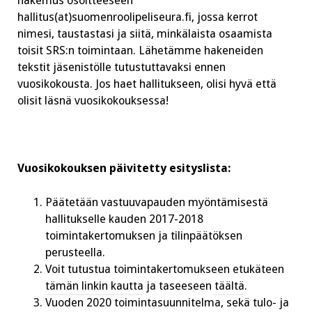
hakemus osoitteeseen
hallitus(at)suomenroolipeliseura.fi
, jossa kerrot
nimesi, taustastasi ja siitä, minkälaista osaamista
toisit SRS:n toimintaan. Lähetämme hakeneiden
tekstit jäsenistölle tutustuttavaksi ennen
vuosikokousta. Jos haet hallitukseen, olisi hyvä että
olisit läsnä vuosikokouksessa!
Vuosikokouksen päivitetty esityslista:
Päätetään vastuuvapauden myöntämisestä
hallitukselle kauden 2017-2018
toimintakertomuksen ja tilinpäätöksen
perusteella.
Voit tutustua toimintakertomukseen etukäteen
tämän linkin kautta
ja taseeseen
täältä
.
Vuoden 2020 toimintasuunnitelma, sekä tulo- ja