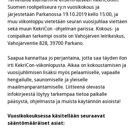
Suomen roolipeliseura ry:n vuosikokous ja
järjestetään Parkanossa 19.10.2019 kello 15:00, ja
muu viikonloppu vietetään seuran vuosijuhlaa viettäen
sekä muun KekriCon -ohjelman parissa. Kokous- ja
conipaikan tarkempi osoite on Vahojärven leirikeskus,
Vahojärventie 828, 39700 Parkano.
Saapua kannattaa jo perjantaina, jotta saa täyden ilon
irti KekriCon-viikonlopusta. Aikaa on kokoustamisen ja
vuosijuhlimisen lisäksi myös pelaamiselle, vapaalle
hengailulle, saunomiselle ja yleiselle
maailmanparantamiselle. Liitteenä olevasta
infokirjeestä löytyy tarkempaa tietoa paikalle
pääsystä, ohjelmasta ja muista käytännön asioista!
Vuosikokouksessa käsitellään seuraavat
sääntömääräiset asiat: