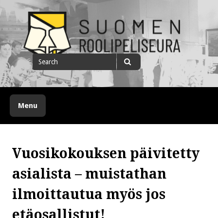
Skip
to
content
Suomen roolipeliseura
Search
for
Search
Menu
Vuosikokouksen päivitetty
asialista – muistathan
ilmoittautua myös jos
etäosallistut!