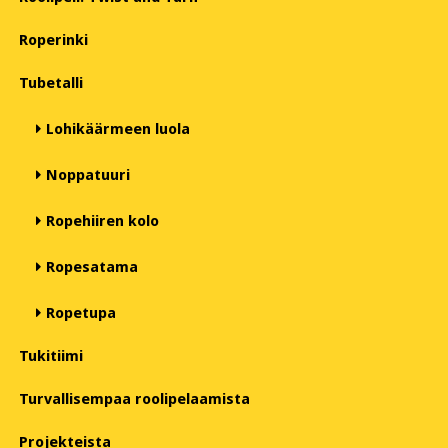
Roperinki
Tubetalli
Lohikäärmeen luola
Noppatuuri
Ropehiiren kolo
Ropesatama
Ropetupa
Tukitiimi
Turvallisempaa roolipelaamista
Projekteista