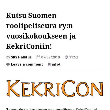
Kutsu Suomen
roolipeliseura ry:n
vuosikokoukseen ja
KekriConiin!
by
SRS Hallitus
07/09/2019
11:52
on
Leave a comment
infot
Kutsu
Suomen
roolipeliseura
ry:n
vuosikokoukseen
ja
KekriConiin!
Tervetuloa elämämme ensimmäiseen KekriConiin!