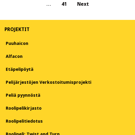
…
41
Next
pagination
PROJEKTIT
Puuhaicon
Alfacon
Etäpelipöytä
Pelijärjestöjen Verkostoitumisprojekti
Peliä pyynnöstä
Roolipelikirjasto
Roolipelitiedotus
Roolipeli: Twist and Turn