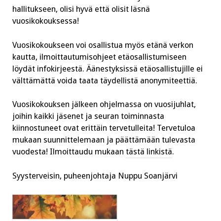
hallitukseen, olisi hyvä että olisit läsnä
vuosikokouksessa!
Vuosikokoukseen voi osallistua myös etänä verkon
kautta, ilmoittautumisohjeet etäosallistumiseen
löydät infokirjeestä. Äänestyksissä etäosallistujille ei
välttämättä voida taata täydellistä anonymiteettiä.
Vuosikokouksen jälkeen ohjelmassa on vuosijuhlat,
joihin kaikki jäsenet ja seuran toiminnasta
kiinnostuneet ovat erittäin tervetulleita! Tervetuloa
mukaan suunnittelemaan ja päättämään tulevasta
vuodesta! Ilmoittaudu mukaan
tästä linkistä
.
Syysterveisin,
puheenjohtaja Nuppu Soanjärvi