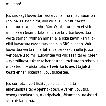
mukaan!
Jos siis käyt luovuttamassa verta, mainitse Suomen
roolipeliseuran nimi, niin kirjaus luovutuksesta
tallentuu oikeaan ryhmään. Osallistuminen ei sido
mihinkään (esimerkiksi sinun ei tarvitse luovuttaa
verta saman ryhmän nimen alla joka käyntikerralla),
eikä luovuttaakseen tarvitse olla SRS:n jäsen. Voit
luovuttaa verta millä tahansa paikkakunnalla jossa
Veripalvelu toimii. Luovuttaa voi yhdessä tai erikseen
– ryhmäluovutuksesta kannattaa ilmoittaa toimistolle
etukäteen. Muista tehdä
Sovinko luovuttajaksi -
testi
ennen jokaista luovutuskertaa.
Jos sometat, voit lisätä julkaisuihisi näitä
aihetunnisteita: #ojennakätesi, #verenluovutus,
#hengenpelastaja, #veripalvelu, #kantasolurekisteri
#soluistaelämää