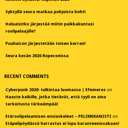
Syksyllä seura matkaa pohjoista kohti
Haluaisitko järjestää miitin paikkakuntasi
roolipelaajille?
Puuhaicon järjestetään toisen kerran!
Seura kesän 2026 Ropeconissa
RECENT COMMENTS
Cyberpunk 2020: tulkintaa luomassa | Efemeros
on
Haaste kaikille, jotka tietävät, että tyyli on aina
tarkoitusta tärkeämpää!
Etäroolipelaamisen ensiaskeleet – PELIMEKANISTI
on
Etäpelipöydässä harrastus ei lopu karanteenissakaan!