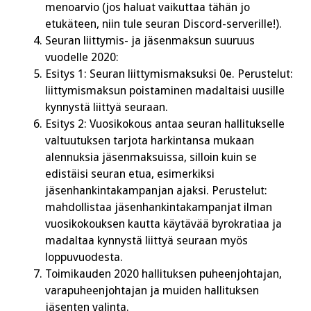
menoarvio (jos haluat vaikuttaa tähän jo
etukäteen, niin tule seuran Discord-serverille!).
Seuran liittymis- ja jäsenmaksun suuruus
vuodelle 2020:
Esitys 1: Seuran liittymismaksuksi 0e. Perustelut:
liittymismaksun poistaminen madaltaisi uusille
kynnystä liittyä seuraan.
Esitys 2: Vuosikokous antaa seuran hallitukselle
valtuutuksen tarjota harkintansa mukaan
alennuksia jäsenmaksuissa, silloin kuin se
edistäisi seuran etua, esimerkiksi
jäsenhankintakampanjan ajaksi. Perustelut:
mahdollistaa jäsenhankintakampanjat ilman
vuosikokouksen kautta käytävää byrokratiaa ja
madaltaa kynnystä liittyä seuraan myös
loppuvuodesta.
Toimikauden 2020 hallituksen puheenjohtajan,
varapuheenjohtajan ja muiden hallituksen
jäsenten valinta.