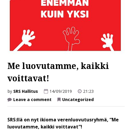
Me luovutamme, kaikki
voittavat!
by
SRS Hallitus
14/09/2019
21:23
on
Leave a comment
Uncategorized
Me
luovutamme,
kaikki
voittavat!
SRS:llä on nyt ikioma verenluovutusryhmä, “Me
luovutamme, kaikki voittavat”!