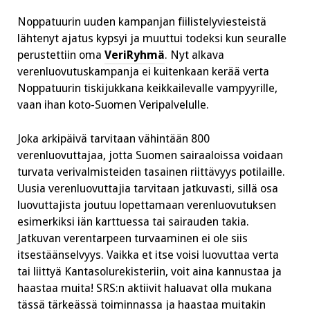
Noppatuurin uuden kampanjan fiilistelyviesteistä
lähtenyt ajatus kypsyi ja muuttui todeksi kun seuralle
perustettiin oma
VeriRyhmä
. Nyt alkava
verenluovutuskampanja ei kuitenkaan kerää verta
Noppatuurin tiskijukkana keikkailevalle vampyyrille,
vaan ihan koto-Suomen Veripalvelulle.
Joka arkipäivä tarvitaan vähintään 800
verenluovuttajaa, jotta Suomen sairaaloissa voidaan
turvata verivalmisteiden tasainen riittävyys potilaille.
Uusia verenluovuttajia tarvitaan jatkuvasti, sillä osa
luovuttajista joutuu lopettamaan verenluovutuksen
esimerkiksi iän karttuessa tai sairauden takia.
Jatkuvan verentarpeen turvaaminen ei ole siis
itsestäänselvyys. Vaikka et itse voisi luovuttaa verta
tai liittyä Kantasolurekisteriin, voit aina kannustaa ja
haastaa muita! SRS:n aktiivit haluavat olla mukana
tässä tärkeässä toiminnassa ja haastaa muitakin