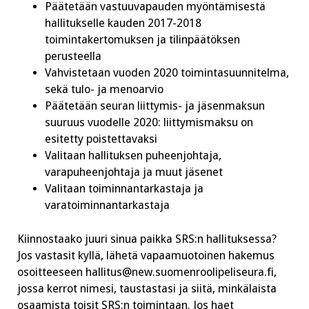
Päätetään vastuuvapauden myöntämisestä
hallitukselle kauden 2017-2018
toimintakertomuksen ja tilinpäätöksen
perusteella
Vahvistetaan vuoden 2020 toimintasuunnitelma,
sekä tulo- ja menoarvio
Päätetään seuran liittymis- ja jäsenmaksun
suuruus vuodelle 2020: liittymismaksu on
esitetty poistettavaksi
Valitaan hallituksen puheenjohtaja,
varapuheenjohtaja ja muut jäsenet
Valitaan toiminnantarkastaja ja
varatoiminnantarkastaja
Kiinnostaako juuri sinua paikka SRS:n hallituksessa?
Jos vastasit kyllä, lähetä vapaamuotoinen hakemus
osoitteeseen
hallitus@new.suomenroolipeliseura.fi
,
jossa kerrot nimesi, taustastasi ja siitä, minkälaista
osaamista toisit SRS:n toimintaan. Jos haet