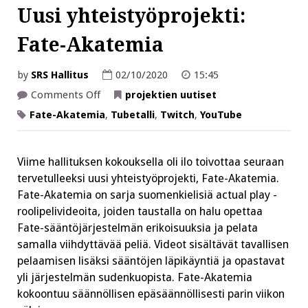
Uusi yhteistyöprojekti:
Fate-Akatemia
by
SRS Hallitus
02/10/2020
15:45
on
Comments Off
projektien uutiset
Uusi
yhteistyöprojekti:
Fate-Akatemia
,
Tubetalli
,
Twitch
,
YouTube
Fate-
Akatemia
Viime hallituksen kokouksella oli ilo toivottaa seuraan
tervetulleeksi uusi yhteistyöprojekti, Fate-Akatemia.
Fate-Akatemia on sarja suomenkielisiä actual play -
roolipelivideoita, joiden taustalla on halu opettaa
Fate-sääntöjärjestelmän erikoisuuksia ja pelata
samalla viihdyttävää peliä. Videot sisältävät tavallisen
pelaamisen lisäksi sääntöjen läpikäyntiä ja opastavat
yli järjestelmän sudenkuopista. Fate-Akatemia
kokoontuu säännöllisen epäsäännöllisesti parin viikon