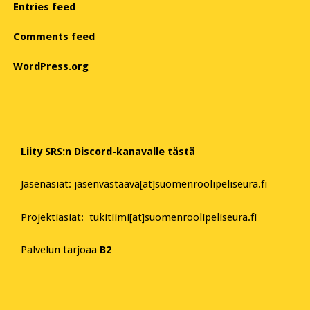
Entries feed
Comments feed
WordPress.org
Liity SRS:n Discord-kanavalle tästä
Jäsenasiat: jasenvastaava[at]suomenroolipeliseura.fi
Projektiasiat: tukitiimi[at]suomenroolipeliseura.fi
Palvelun tarjoaa
B2