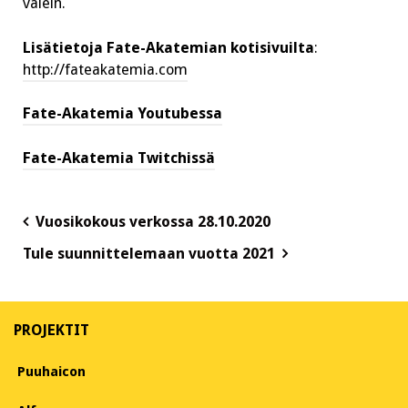
välein.
Lisätietoja Fate-Akatemian kotisivuilta
:
http://fateakatemia.com
Fate-Akatemia Youtubessa
Fate-Akatemia Twitchissä
Post
Vuosikokous verkossa 28.10.2020
navigation
Tule suunnittelemaan vuotta 2021
PROJEKTIT
Puuhaicon