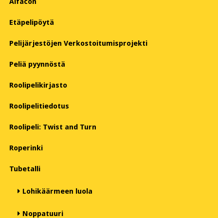
Alfacon
Etäpelipöytä
Pelijärjestöjen Verkostoitumisprojekti
Peliä pyynnöstä
Roolipelikirjasto
Roolipelitiedotus
Roolipeli: Twist and Turn
Roperinki
Tubetalli
Lohikäärmeen luola
Noppatuuri