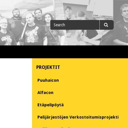
Search
Search
for
PROJEKTIT
Puuhaicon
Alfacon
Etäpelipöytä
Pelijärjestöjen Verkostoitumisprojekti