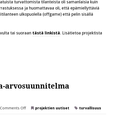
uvatuista turvattomista tilanteista oli samanlaisia kuin
astuksessa ja huomattavaa oli, että epämiellyttäviä
itilanteen ulkopuolella (offgame) että pelin sisällä
ivulta tai suoraan
tästä linkistä
. Lisätietoa projektista
sa-arvosuunnitelma
on
Comments Off
projektien uutiset
turvallisuus
Yhdenvertaisuus-
ja