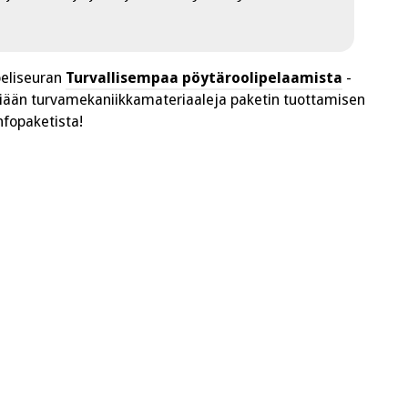
peliseuran
Turvallisempaa pöytäroolipelaamista
-
miään turvamekaniikkamateriaaleja paketin tuottamisen
nfopaketista!