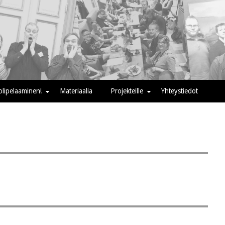
oolipelaaminen!
Materiaalia
Projekteille
Yhteystiedot