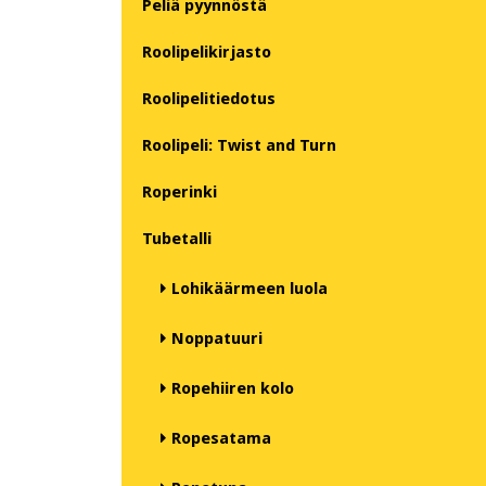
Peliä pyynnöstä
Roolipelikirjasto
Roolipelitiedotus
Roolipeli: Twist and Turn
Roperinki
Tubetalli
Lohikäärmeen luola
Noppatuuri
Ropehiiren kolo
Ropesatama