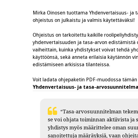
Mirka Oinosen tuottama Yhdenvertaisuus- ja ta
ohjeistus on julkaistu ja valmis käytettäväksi!
Ohjeistus on tarkoitettu kaikille roolipeliyhdisty
yhdenvertaisuuden ja tasa-arvon edistämistä 
vaiheittain, kuinka yhdistykset voivat tehdä 
käyttöönsä, sekä anneta erilaisia käytännön v
edistämiseen arkisissa tilanteissa.
Voit ladata ohjepaketin PDF-muodossa tämän l
Yhdenvertaisuus- ja tasa-arvosuunnitelman
“Tasa-arvosuunnitelman tekemine
se voi ohjata toiminnan aktiivista ja
yhdistys myös määrittelee oman suunn
sanoitettuja määräyksiä, vaan ohjeita