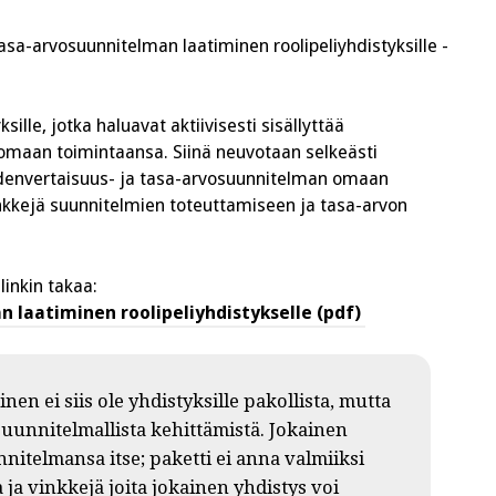
tasa-
arvosuunnitelma
sa-arvosuunnitelman laatiminen roolipeliyhdistyksille -
roolipeliyhdistykselle
ksille, jotka haluavat aktiivisesti sisällyttää
omaan toimintaansa. Siinä neuvotaan selkeästi
yhdenvertaisuus- ja tasa-arvosuunnitelman omaan
inkkejä suunnitelmien toteuttamiseen ja tasa-arvon
inkin takaa:
 laatiminen roolipeliyhdistykselle (pdf)
n ei siis ole yhdistyksille pakollista, mutta
 suunnitelmallista kehittämistä. Jokainen
itelmansa itse; paketti ei anna valmiiksi
 ja vinkkejä joita jokainen yhdistys voi