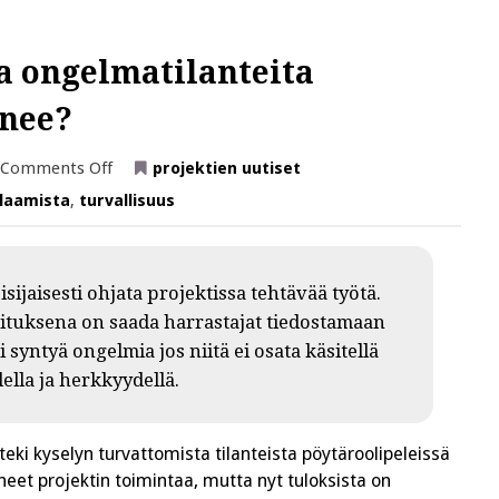
a ongelmatilanteita
enee?
on
Comments Off
projektien uutiset
Minkälaista
häirintää
elaamista
,
turvallisuus
ja
ongelmatilanteita
pöytäroolipeleissä
ilmenee?
sijaisesti ohjata projektissa tehtävää työtä.
oituksena on saada harrastajat tiedostamaan
syntyä ongelmia jos niitä ei osata käsitellä
ella ja herkkyydellä.
eki kyselyn turvattomista tilanteista pöytäroolipeleissä
eet projektin toimintaa, mutta nyt tuloksista on