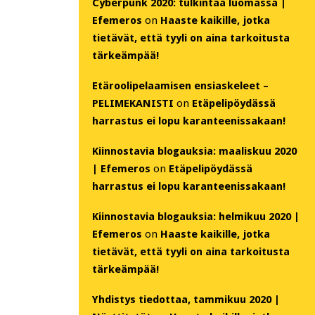
Cyberpunk 2020: tulkintaa luomassa |
Efemeros
on
Haaste kaikille, jotka
tietävät, että tyyli on aina tarkoitusta
tärkeämpää!
Etäroolipelaamisen ensiaskeleet –
PELIMEKANISTI
on
Etäpelipöydässä
harrastus ei lopu karanteenissakaan!
Kiinnostavia blogauksia: maaliskuu 2020
| Efemeros
on
Etäpelipöydässä
harrastus ei lopu karanteenissakaan!
Kiinnostavia blogauksia: helmikuu 2020 |
Efemeros
on
Haaste kaikille, jotka
tietävät, että tyyli on aina tarkoitusta
tärkeämpää!
Yhdistys tiedottaa, tammikuu 2020 |