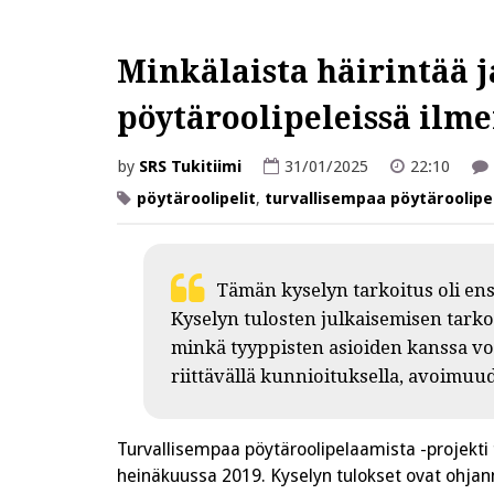
Minkälaista häirintää j
pöytäroolipeleissä ilm
by
SRS Tukitiimi
31/01/2025
22:10
pöytäroolipelit
,
turvallisempaa pöytäroolip
Tämän kyselyn tarkoitus oli ensi
Kyselyn tulosten julkaisemisen tark
minkä tyyppisten asioiden kanssa voi 
riittävällä kunnioituksella, avoimuud
Turvallisempaa pöytäroolipelaamista -projekti t
heinäkuussa 2019. Kyselyn tulokset ovat ohjann