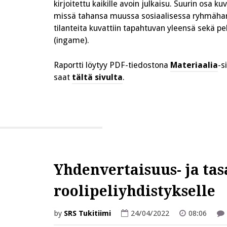
kirjoitettu kaikille avoin julkaisu. Suurin osa k
missä tahansa muussa sosiaalisessa ryhmäharr
tilanteita kuvattiin tapahtuvan yleensä sekä pel
(ingame).
Raportti löytyy PDF-tiedostona
Materiaalia
-s
saat
tältä sivulta
.
Yhdenvertaisuus- ja ta
roolipeliyhdistykselle
by
SRS Tukitiimi
24/04/2022
08:06