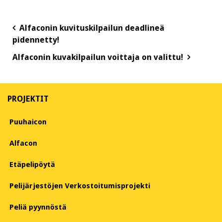
Post
Alfaconin kuvituskilpailun deadlineä
pidennetty!
navigation
Alfaconin kuvakilpailun voittaja on valittu!
PROJEKTIT
Puuhaicon
Alfacon
Etäpelipöytä
Pelijärjestöjen Verkostoitumisprojekti
Peliä pyynnöstä