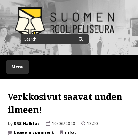
Skip
to
content
Suomen roolipeliseura
Search
for
Search
Menu
Verkkosivut saavat uuden
ilmeen!
by
SRS Hallitus
10/06/2020
18:20
on
Leave a comment
infot
Verkkosivut