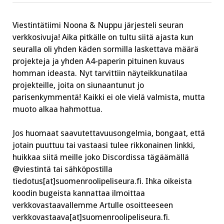
saavat
uuden
ilmeen!
Viestintätiimi Noona & Nuppu järjesteli seuran
verkkosivuja! Aika pitkälle on tultu siitä ajasta kun
seuralla oli yhden käden sormilla laskettava määrä
projekteja ja yhden A4-paperin pituinen kuvaus
homman ideasta. Nyt tarvittiin näyteikkunatilaa
projekteille, joita on siunaantunut jo
parisenkymmentä! Kaikki ei ole vielä valmista, mutta
muoto alkaa hahmottua.
Jos huomaat saavutettavuusongelmia, bongaat, että
jotain puuttuu tai vastaasi tulee rikkonainen linkki,
huikkaa siitä meille joko Discordissa tägäämällä
@viestintä tai sähköpostilla
tiedotus[at]suomenroolipeliseura.fi. Ihka oikeista
koodin bugeista kannattaa ilmoittaa
verkkovastaavallemme Artulle osoitteeseen
verkkovastaava[at]suomenroolipeliseura.fi.