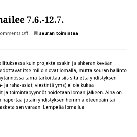
ilee 7.6.-12.7.
on
omments Off
seuran toimintaa
Seuran
hallinto
kesälomailee
7.6.-12.7.
hallituksessa kuin projekteissakin ja ahkeran kevään
tiedottavat itse milloin ovat lomalla, mutta seuran hallinto
äytännössä tämä tarkoittaa siis sitä että yhdistyksen
- ja raha-asiat, viestintä yms) ei ole kukaa
it ja toimintapyynnöt hoidetaan loman jälkeen. Aina on
ään näpertää jotain yhdistyksen hommia eteenpäin tai
i lasketa sen varaan. Lempeää lomailua!