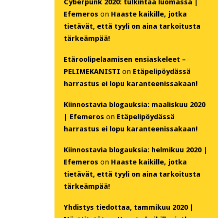
Cyberpunk 2020: tulkintaa luomassa |
Efemeros
on
Haaste kaikille, jotka
tietävät, että tyyli on aina tarkoitusta
tärkeämpää!
Etäroolipelaamisen ensiaskeleet –
PELIMEKANISTI
on
Etäpelipöydässä
harrastus ei lopu karanteenissakaan!
Kiinnostavia blogauksia: maaliskuu 2020
| Efemeros
on
Etäpelipöydässä
harrastus ei lopu karanteenissakaan!
Kiinnostavia blogauksia: helmikuu 2020 |
Efemeros
on
Haaste kaikille, jotka
tietävät, että tyyli on aina tarkoitusta
tärkeämpää!
Yhdistys tiedottaa, tammikuu 2020 |