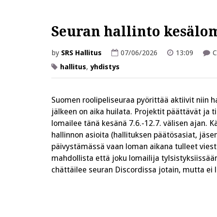
Seuran hallinto kesäloma
by
SRS Hallitus
07/06/2026
13:09
C
hallitus
,
yhdistys
Suomen roolipeliseuraa pyörittää aktiivit niin 
jälkeen on aika huilata. Projektit päättävät ja 
lomailee tänä kesänä 7.6.-12.7. välisen ajan. K
hallinnon asioita (hallituksen päätösasiat, jäsen
päivystämässä vaan loman aikana tulleet viest
mahdollista että joku lomailija tylsistyksiiss
chättäilee seuran Discordissa jotain, mutta e