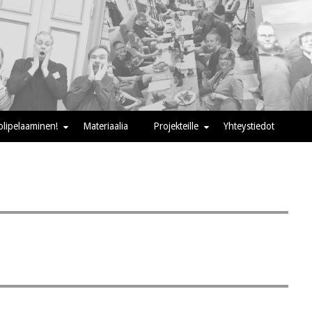
oolipelaaminen!
Materiaalia
Projekteille
Yhteystiedot