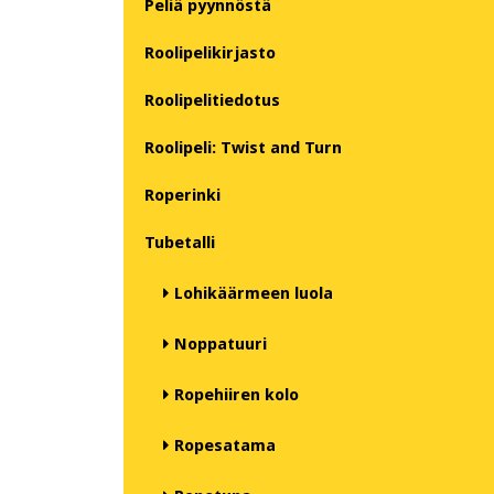
Peliä pyynnöstä
Roolipelikirjasto
Roolipelitiedotus
Roolipeli: Twist and Turn
Roperinki
Tubetalli
Lohikäärmeen luola
Noppatuuri
Ropehiiren kolo
Ropesatama