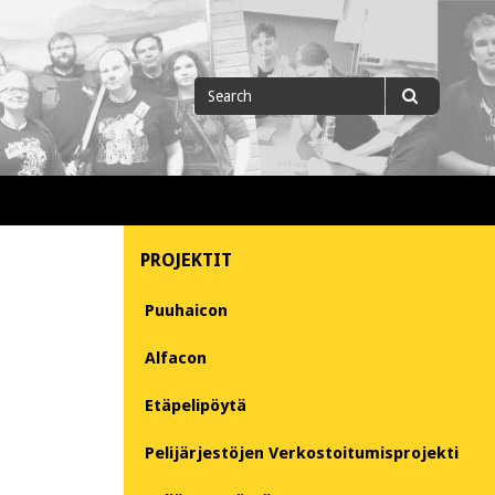
Search
Search
for
PROJEKTIT
Puuhaicon
Alfacon
Etäpelipöytä
Pelijärjestöjen Verkostoitumisprojekti