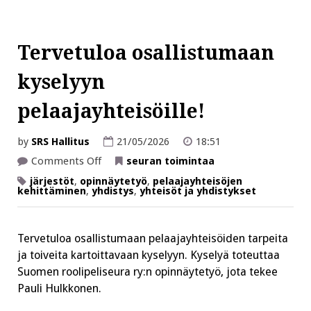
Tervetuloa osallistumaan
kyselyyn
pelaajayhteisöille!
by
SRS Hallitus
21/05/2026
18:51
on
Comments Off
seuran toimintaa
Tervetuloa
osallistumaan
järjestöt
,
opinnäytetyö
,
pelaajayhteisöjen
kyselyyn
kehittäminen
,
yhdistys
,
yhteisöt ja yhdistykset
pelaajayhteisöille!
Tervetuloa osallistumaan pelaajayhteisöiden tarpeita
ja toiveita kartoittavaan kyselyyn. Kyselyä toteuttaa
Suomen roolipeliseura ry:n opinnäytetyö, jota tekee
Pauli Hulkkonen.