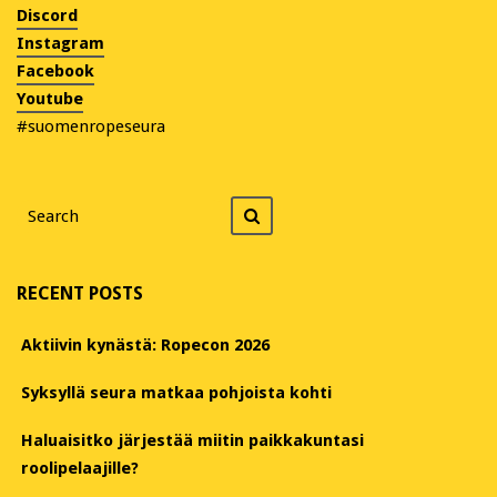
Discord
Instagram
Facebook
Youtube
#suomenropeseura
Search
Search
for
RECENT POSTS
Aktiivin kynästä: Ropecon 2026
Syksyllä seura matkaa pohjoista kohti
Haluaisitko järjestää miitin paikkakuntasi
roolipelaajille?