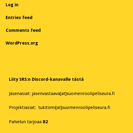
Log in
Entries feed
Comments feed
WordPress.org
Liity SRS:n Discord-kanavalle tästä
Jäsenasiat: jasenvastaava[at]suomenroolipeliseura.fi
Projektiasiat: tukitiimi[at]suomenroolipeliseura.fi
Palvelun tarjoaa
B2