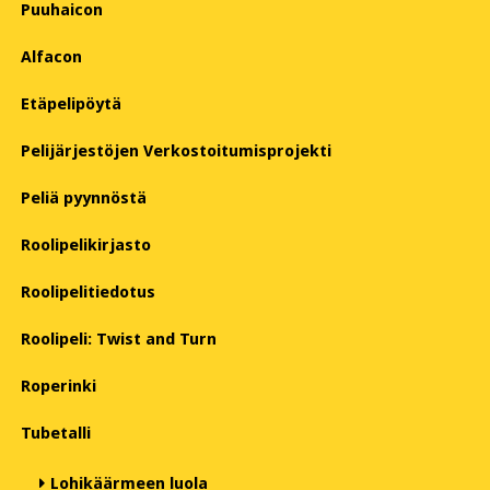
Puuhaicon
Alfacon
Etäpelipöytä
Pelijärjestöjen Verkostoitumisprojekti
Peliä pyynnöstä
Roolipelikirjasto
Roolipelitiedotus
Roolipeli: Twist and Turn
Roperinki
Tubetalli
Lohikäärmeen luola