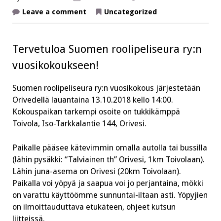
on
Leave a comment
Uncategorized
Suomen
roolipeliseura
ry:n
vuosikokous
Orivedellä
Tervetuloa Suomen roolipeliseura ry:n
13.10.2018
vuosikokoukseen!
Suomen roolipeliseura ry:n vuosikokous järjestetään
Orivedellä lauantaina 13.10.2018 kello 14:00.
Kokouspaikan tarkempi osoite on tukkikämppä
Toivola, Iso-Tarkkalantie 144, Orivesi.
Paikalle pääsee kätevimmin omalla autolla tai bussilla
(lähin pysäkki: “Talviainen th” Orivesi, 1km Toivolaan).
Lähin juna-asema on Orivesi (20km Toivolaan).
Paikalla voi yöpyä ja saapua voi jo perjantaina, mökki
on varattu käyttöömme sunnuntai-iltaan asti. Yöpyjien
on ilmoittauduttava etukäteen, ohjeet kutsun
liitteissä.