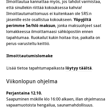
Ilmoittautua kannattaa myös, jos tahdot varmistaa,
että sinullekin riittää kokouksessa kahvia!
Ilmoittautumattomuus ei kuitenkaan ole SRS:n
jäsenille este osallistua kokoukseen.
Yöpyjiltä
perimme 5e/hlö maksun
, jonka maksuohjeet saat
lomakkeessa ilmoittamaasi sähköpostiin ennen
tapahtumaa. Ruokailut kukin hoitaa itse, paikalla on
perus-varusteltu keittiö.
Ilmoittautumislomake
Lisää tietoa tapahtumapaikasta
löytyy täältä
.
Viikonlopun ohjelma
Perjantaina 12.10.
Saapuminen mökille klo 16:00 alkaen, illan ohjelmassa
vapaamuotoista hengailua, saunamahdollisuus.