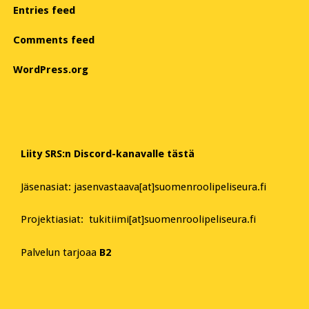
Entries feed
Comments feed
WordPress.org
Liity SRS:n Discord-kanavalle tästä
Jäsenasiat: jasenvastaava[at]suomenroolipeliseura.fi
Projektiasiat: tukitiimi[at]suomenroolipeliseura.fi
Palvelun tarjoaa
B2