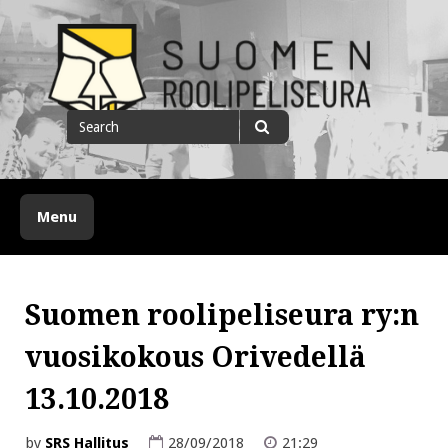
Skip
to
content
Suomen roolipeliseura
Search
for
Search
Menu
Suomen roolipeliseura ry:n
vuosikokous Orivedellä
13.10.2018
by
SRS Hallitus
28/09/2018
21:29