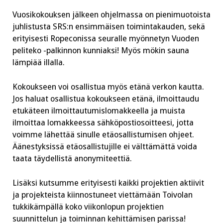
Vuosikokouksen jälkeen ohjelmassa on pienimuotoista
juhlistusta SRS:n ensimmäisen toimintakauden, sekä
erityisesti Ropeconissa seuralle myönnetyn Vuoden
peliteko -palkinnon kunniaksi! Myös mökin sauna
lämpiää illalla.
Kokoukseen voi osallistua myös etänä verkon kautta.
Jos haluat osallistua kokoukseen etänä, ilmoittaudu
etukäteen ilmoittautumislomakkeella ja muista
ilmoittaa lomakkeessa sähköpostiosoitteesi, jotta
voimme lähettää sinulle etäosallistumisen ohjeet.
Äänestyksissä etäosallistujille ei välttämättä voida
taata täydellistä anonymiteettiä.
Lisäksi kutsumme erityisesti kaikki projektien aktiivit
ja projekteista kiinnostuneet viettämään Toivolan
tukkikämpällä koko viikonlopun projektien
suunnittelun ja toiminnan kehittämisen parissa!