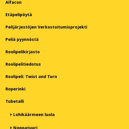
Alfacon
Etäpelipöytä
Pelijärjestöjen Verkostoitumisprojekti
Peliä pyynnöstä
Roolipelikirjasto
Roolipelitiedotus
Roolipeli: Twist and Turn
Roperinki
Tubetalli
Lohikäärmeen luola
Noppatuuri