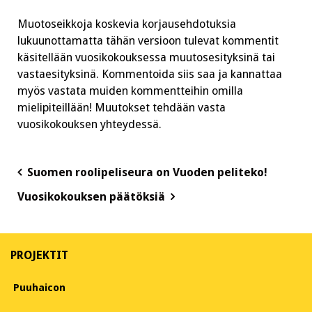
Muotoseikkoja koskevia korjausehdotuksia
lukuunottamatta tähän versioon tulevat kommentit
käsitellään vuosikokouksessa muutosesityksinä tai
vastaesityksinä. Kommentoida siis saa ja kannattaa
myös vastata muiden kommentteihin omilla
mielipiteillään! Muutokset tehdään vasta
vuosikokouksen yhteydessä.
Post
Suomen roolipeliseura on Vuoden peliteko!
navigation
Vuosikokouksen päätöksiä
PROJEKTIT
Puuhaicon