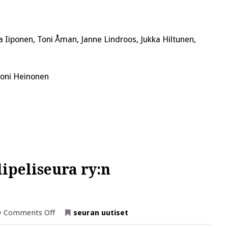
 Iiponen, Toni Åman, Janne Lindroos, Jukka Hiltunen,
Joni Heinonen
ipeliseura ry:n
on
Comments Off
seuran uutiset
Tervetuloa
Suomen