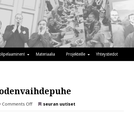
oolipelaaminen!
Materiaalia
Projekteille
Yhteystiedot
uodenvaihdepuhe
on
Comments Off
seuran uutiset
Varapuheenjohtajan
vuodenvaihdepuhe