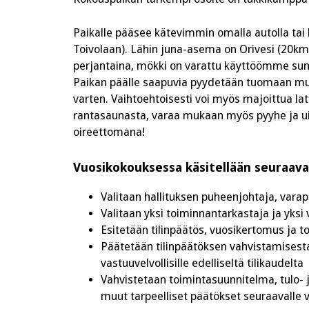
Paikalle pääsee kätevimmin omalla autolla tai bu
Toivolaan). Lähin juna-asema on Orivesi (20km T
perjantaina, mökki on varattu käyttöömme sunn
Paikan päälle saapuvia pyydetään tuomaan muk
varten. Vaihtoehtoisesti voi myös majoittua lat
rantasaunasta, varaa mukaan myös pyyhe ja ui
oireettomana!
Vuosikokouksessa käsitellään seuraava
Valitaan hallituksen puheenjohtaja, vara
Valitaan yksi toiminnantarkastaja ja yksi
Esitetään tilinpäätös, vuosikertomus ja 
Päätetään tilinpäätöksen vahvistamises
vastuuvelvollisille edelliseltä tilikaudelta
Vahvistetaan toimintasuunnitelma, tulo- 
muut tarpeelliset päätökset seuraavalle 