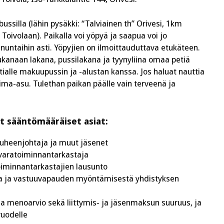
ssilla (lähin pysäkki: “Talviainen th” Orivesi, 1km
oivolaan). Paikalla voi yöpyä ja saapua voi jo
untaihin asti. Yöpyjien on ilmoittauduttava etukäteen.
anaan lakana, pussilakana ja tyynyliina omaa petiä
tialle makuupussin ja -alustan kanssa. Jos haluat nauttia
ma-asu. Tulethan paikan päälle vain terveenä ja
t sääntömääräiset asiat:
puheenjohtaja ja muut jäsenet
 varatoiminnantarkastaja
toiminnantarkastajien lausunto
ta ja vastuuvapauden myöntämisestä yhdistyksen
ja menoarvio sekä liittymis- ja jäsenmaksun suuruus, ja
vuodelle