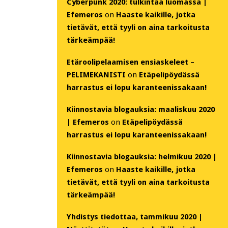
Cyberpunk 2020: tulkintaa luomassa |
Efemeros
on
Haaste kaikille, jotka
tietävät, että tyyli on aina tarkoitusta
tärkeämpää!
Etäroolipelaamisen ensiaskeleet –
PELIMEKANISTI
on
Etäpelipöydässä
harrastus ei lopu karanteenissakaan!
Kiinnostavia blogauksia: maaliskuu 2020
| Efemeros
on
Etäpelipöydässä
harrastus ei lopu karanteenissakaan!
Kiinnostavia blogauksia: helmikuu 2020 |
Efemeros
on
Haaste kaikille, jotka
tietävät, että tyyli on aina tarkoitusta
tärkeämpää!
Yhdistys tiedottaa, tammikuu 2020 |