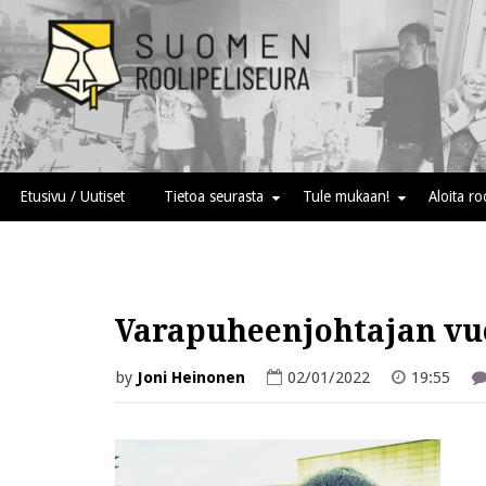
Skip
to
content
Suomen roolipeliseura
Etusivu / Uutiset
Tietoa seurasta
Tule mukaan!
Aloita r
Varapuheenjohtajan v
by
Joni Heinonen
02/01/2022
19:55