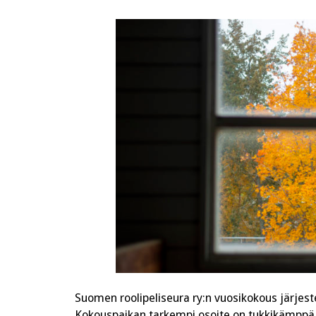
Suomen roolipeliseura ry:n vuosikokous järjest
Kokouspaikan tarkempi osoite on tukkikämppä To