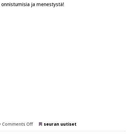
ä onnistumisia ja menestystä!
!
on
Comments Off
seuran uutiset
Uusi
hallitus