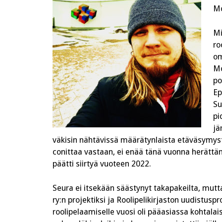
Mo
Mi
ro
om
Mo
po
Ep
Su
pi
jä
väkisin nähtävissä määrätynlaista etäväsymyst
conittaa vastaan, ei enää tänä vuonna herättän
päätti siirtyä vuoteen 2022.
Seura ei itsekään säästynyt takapakeilta, mutta i
ry:n projektiksi ja Roolipelikirjaston uudistuspr
roolipelaamiselle vuosi oli pääasiassa kohtala