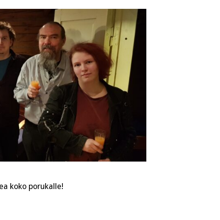
on
valittu!
ea koko porukalle!