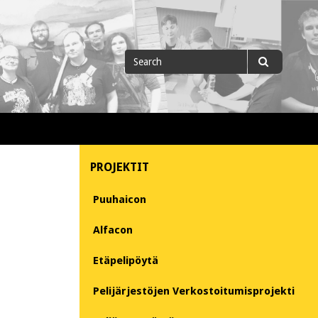
Search
Search
for
PROJEKTIT
Puuhaicon
Alfacon
Etäpelipöytä
Pelijärjestöjen Verkostoitumisprojekti