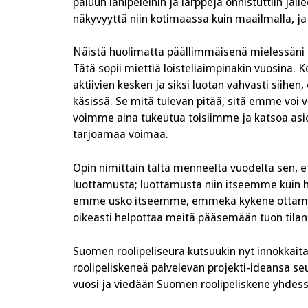
paluun lähipeleihin ja larppeja onnistuttiin jäl
näkyvyyttä niin kotimaassa kuin maailmalla, ja 
Näistä huolimatta päällimmäisenä mielessäni lei
Tätä sopii miettiä loisteliaimpinakin vuosina. 
aktiivien kesken ja siksi luotan vahvasti siihe
käsissä. Se mitä tulevan pitää, sitä emme voi 
voimme aina tukeutua toisiimme ja katsoa asio
tarjoamaa voimaa.
Opin nimittäin tältä menneeltä vuodelta sen, e
luottamusta; luottamusta niin itseemme kuin h
emme usko itseemme, emmekä kykene ottamaan 
oikeasti helpottaa meitä pääsemään tuon tilant
Suomen roolipeliseura kutsuukin nyt innokkai
roolipeliskeneä palvelevan projekti-ideansa
vuosi ja viedään Suomen roolipeliskene yhdessä