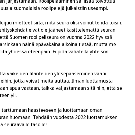
leen järjestämään. Roolipelaaminen sai lisää toivottua
uusia suomalaisia roolipelejä julkaistiin useampi.
juu mietteet siitä, mitä seura olisi voinut tehdä toisin.
Kehityskohdat eivät ole jääneet käsittelemättä seuran
n, että Suomen roolipeliseura on vuonna 2022 hyvissä
varsinkaan näinä epävakaina aikoina tietää, mutta me
ita yhdessä eteenpäin. Ei pidä vähätellä yhteisön
ttä vaikeiden tilanteiden ylitsepääseminen vaatii
eihin, jotka voivat meitä auttaa. Ilman luottamusta
apua vastaan, taikka valjastamaan sitä niin, että se
een yli.
ta tarttumaan haasteeseen ja luottamaan oman
 seuran huomaan. Tehdään vuodesta 2022 luottamuksen
 seuraavalle tasolle!