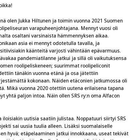
ikka!
nä olen Jukka Hiltunen ja toimin vuonna 2021 Suomen
olipeliseuran varapuheenjohtajana. Mennyt vuosi oli
alta osaltani varsinaista hämmennyksen aikaa.
nikaan asia ei mennyt odotetulla tavalla, ja
sitiivisiakin käänteitä varjosti vähintään epävarmuus.
ävakaa pandemiatilanne jatkui ja sillä oli vaikutuksensa
omen roolipeliskeneen; suurimmat roolipeliconit
dettiin tänäkin vuonna etänä ja osa jätettiin
rjestämättä kokonaan. Näiden etäconien jatkumossa oli
ä. Mikä vuonna 2020 otettiin uutena erilaisena tapana
yt yhtä paljon intoa. Näin ollen SRS ry:n oma Alfacon
loisiakin uutisia saatiin julistaa. Noppatuuri siirtyi SRS
ojekti sai uusia tuulia alleen. Lisäksi suomalaiselle
isen hyvä; etäpelaaminen jatkui innokkaana, useat tekivät