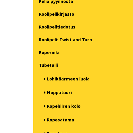
Peliä pyynnöstä
Roolipelikirjasto
Roolipelitiedotus
Roolipeli: Twist and Turn
Roperinki
Tubetalli
Lohikäärmeen luola
Noppatuuri
Ropehiiren kolo
Ropesatama