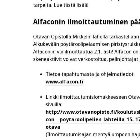
tarpeita. Lue tästä lisää!
Alfaconin ilmoittautuminen pää
Otavan Opistolla Mikkelin lähellä tarkastellaa
Alkukevään pöytäroolipelaamisen piristysruisk
Alfaconiin voi ilmoittautua 2.1. asti! Alfacon 
skeneaktiivit voivat verkostoitua, pelinjohtajat
Tietoa tapahtumasta ja ohjelmatiedot:
www.alfacon.fi
Linkki ilmoittautumislomakkeeseen Otav
sivuilla:
http://www.otavanopisto.fi/koulutusk
con—poytaroolipelien-lahteilla-15.-17
otava
(Ilmoittautumisajan mentyä umpeen haj