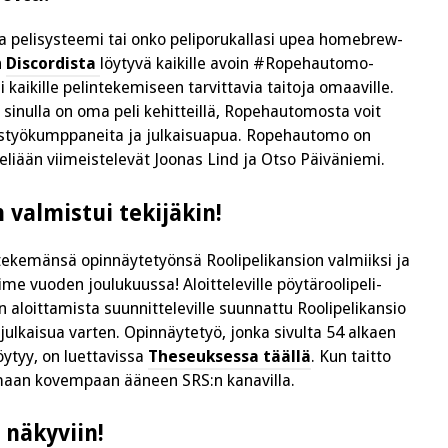
 pelisysteemi tai onko peliporukallasi upea homebrew-
n
Discordista
löytyvä kaikille avoin #Ropehautomo-
 kaikille pelintekemiseen tarvittavia taitoja omaaville.
i sinulla on oma peli kehitteillä, Ropehautomosta voit
teistyökumppaneita ja julkaisuapua. Ropehautomo on
eliään viimeistelevät Joonas Lind ja Otso Päiväniemi.
n valmistui tekijäkin!
e tekemänsä opinnäytetyönsä Roolipelikansion valmiiksi ja
me vuoden joulukuussa! Aloitteleville pöytäroolipeli-
on aloittamista suunnitteleville suunnattu Roolipelikansio
tijulkaisua varten. Opinnäytetyö, jonka sivulta 54 alkaen
öytyy, on luettavissa
Theseuksessa täällä
. Kun taitto
amaan kovempaan ääneen SRS:n kanavilla.
 näkyviin!