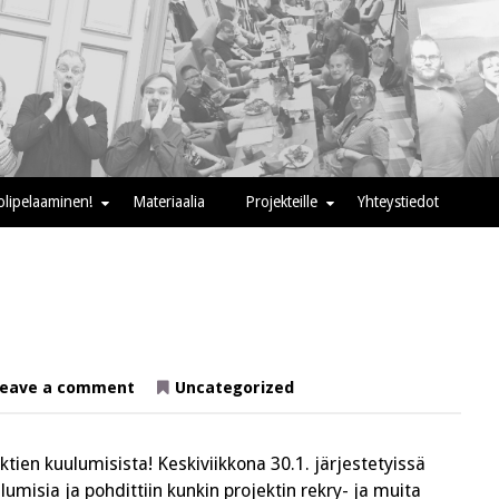
oolipelaaminen!
Materiaalia
Projekteille
Yhteystiedot
on
eave a comment
Uncategorized
Projektien
kuulumisia
tien kuulumisista! Keskiviikkona 30.1. järjestetyissä
umisia ja pohdittiin kunkin projektin rekry- ja muita