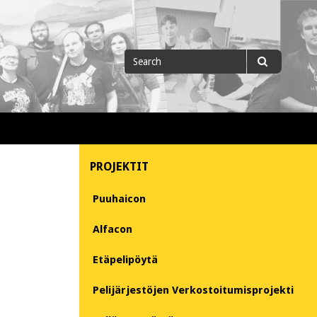
Search
Search
for
PROJEKTIT
Puuhaicon
Alfacon
Etäpelipöytä
Pelijärjestöjen Verkostoitumisprojekti