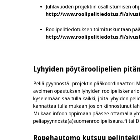
Juhlavuoden projektiin osallistumisen ohj
http://www.roolipelitiedotus.fi/sivu
Roolipelitiedotuksen toimituskuntaan p
http://www.roolipelitiedotus.fi/sivu
Lyhyiden pöytäroolipelien pitäm
Peliä pyynnöstä -projektin pääkoordinaattori Mik
avoimen opastuksen lyhyiden roolipeliskenari
kyselemään saa tulla kaikki, joita lyhyiden peli
kannattaa tulla mukaan jos on kiinnostunut 
Mukaan infoon oppimaan pääsee ottamalla yht
peliapyynnosta(a)suomenroolipeliseura.fi tai D
Ropehautomo kutsuu pelintekij