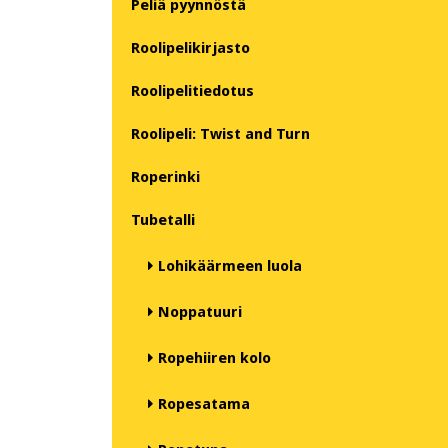
Peliä pyynnöstä
Roolipelikirjasto
Roolipelitiedotus
Roolipeli: Twist and Turn
Roperinki
Tubetalli
Lohikäärmeen luola
Noppatuuri
Ropehiiren kolo
Ropesatama