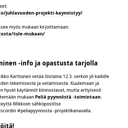
eet:
sto/juhlavuoden-projekti-kaynnistyy/
ääsee myös mukaan kirjoittamaan:
stosta/tule-mukaan/
inen -info ja opastusta tarjolla
ko Karttunen vetää tiistaina 12.3. verkon yli kaikille
oiden tekemisestä ja vetämisestä. Kuulemaan ja
en hyvät käytännöt kiinnostavat, mutta erityisesti
lähtemään mukaan
Peliä pyynnöstä -toimintaan
.
eyttä Mikkoon sähköpostitse
iscordin #peliapyynnosta -projektikanavalla.
öitä!