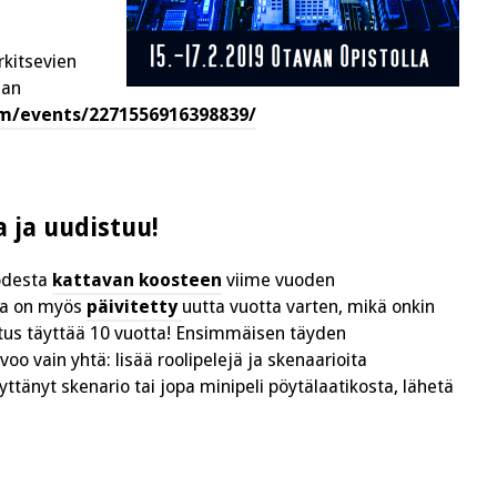
rkitsevien
man
m/events/2271556916398839/
a ja uudistuu!
uodesta
kattavan koosteen
viime vuoden
vua on myös
päivitetty
uutta vuotta varten, mikä onkin
dotus täyttää 10 vuotta! Ensimmäisen täyden
o vain yhtä: lisää roolipelejä ja skenaarioita
dyttänyt skenario tai jopa minipeli pöytälaatikosta, lähetä