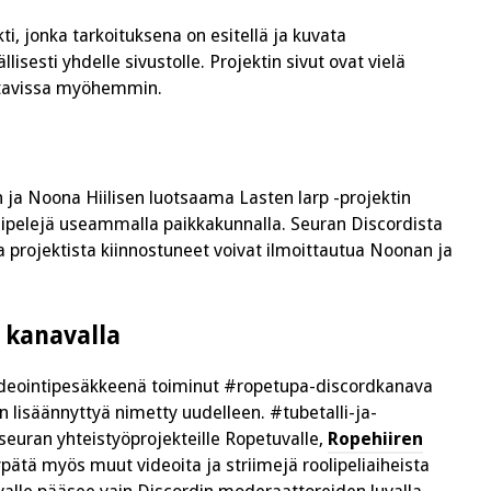
kti, jonka tarkoituksena on esitellä ja kuvata
lisesti yhdelle sivustolle. Projektin sivut ovat vielä
ettavissa myöhemmin.
 ja Noona Hiilisen luotsaama Lasten larp -projektin
oolipelejä useammalla paikkakunnalla. Seuran Discordista
a projektista kiinnostuneet voivat ilmoittautua Noonan ja
a kanavalla
deointipesäkkeenä toiminut #ropetupa-discordkanava
 lisäännyttyä nimetty uudelleen. #tubetalli-ja-
seuran yhteistyöprojekteille Ropetuvalle,
Ropehiiren
pätä myös muut videoita ja striimejä roolipeliaiheista