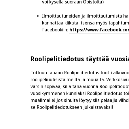
voi kysellä suoraan Opistolta)
Ilmoittautuneiden ja ilmoittautumista ha
kannattaa klikata itsensä myös tapahtu
Facebookiin:
https://www.facebook.co
Roolipelitiedotus täyttää vuosi
Tuttuun tapaan Roolipelitiedotus tuotti alkuv
roolipeliuutisista meiltä ja muualta. Verkkosi
varsin sopivaa, sillä tänä vuonna Roolipelitie
vuosikymmenen kunniaksi Roolipelitiedotus toivo
maailmalle! Jos sinulta löytyy siis pelaajia viih
se Roolipelitiedotukseen julkaistavaksi!