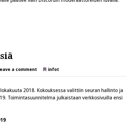
valle pääsee vain Discordin moderaattoreiden luvalla.
siä
on
eave a comment
infot
Vuosikokouksen
päätöksiä
 lokakuuta 2018. Kokouksessa valittiin seuran hallinto ja
9. Toimintasuunnitelma julkaistaan verkkosivuilla ensi
019