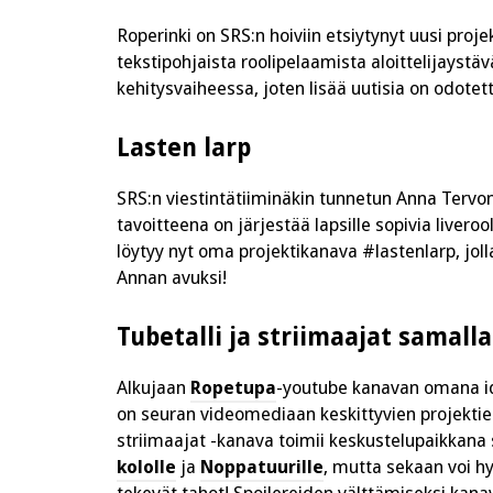
Roperinki on SRS:n hoiviin etsiytynyt uusi proje
tekstipohjaista roolipelaamista aloittelijaystäväl
kehitysvaiheessa, joten lisää uutisia on odot
Lasten larp
SRS:n viestintätiiminäkin tunnetun Anna Tervon
tavoitteena on järjestää lapsille sopivia liver
löytyy nyt oma projektikanava #lastenlarp, joll
Annan avuksi!
Tubetalli ja striimaajat samall
Alkujaan
Ropetupa
-youtube kanavan omana i
on seuran videomediaan keskittyvien projektien
striimaajat -kanava toimii keskustelupaikkana 
kololle
ja
Noppatuurille
, mutta sekaan voi hy