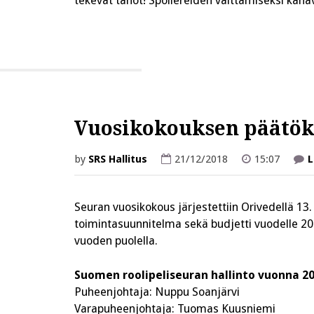
tekevät tahot! Spoilereiden välttämiseksi kana
Vuosikokouksen päätök
by
SRS Hallitus
21/12/2018
15:07
L
Seuran vuosikokous järjestettiin Orivedellä 13.
toimintasuunnitelma sekä budjetti vuodelle 201
vuoden puolella.
Suomen roolipeliseuran hallinto vuonna 2
Puheenjohtaja: Nuppu Soanjärvi
Varapuheenjohtaja: Tuomas Kuusniemi