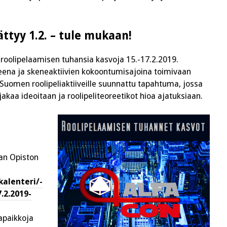
ttyy 1.2. – tule mukaan!
n roolipelaamisen tuhansia kasvoja 15.-17.2.2019.
eena ja skeneaktiivien kokoontumisajoina toimivaan
on Suomen roolipeliaktiiveille suunnattu tapahtuma, jossa
 jakaa ideoitaan ja roolipeliteoreetikot hioa ajatuksiaan.
an Opiston
alenteri/-
.2.2019-
apaikkoja