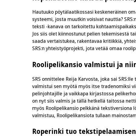
Hautuuko pöytälaatikossasi keskeneräinen oma
systeemi, josta muutkin voisivat nauttia? SRS:
teksti -kanava on tarkoitettu kohtaamispaikaksi
Jos siis olet kiinnostunut pelien tekemisestä ta
saada vertaistukea, rakentavaa kritiikkiä, yh
SRS:n yhteistyöprojekti, jota vetää omaa roolip
Roolipelikansio valmistui ja nii
SRS onnittelee Reija Karvosta, joka sai SRS:ll
valmistui sen myötä myös itse tradenomiksi vii
pelinjohtajille ja vaikkapa kirjastossa pelikerh
on nyt siis valmis ja tällä hetkellä taitossa net
myös Roolipelikansio pelkkänä tekstiversiona l
valmistuu, Roolipelikansiota tullaan mainost
Roperinki tuo tekstipelaamisen