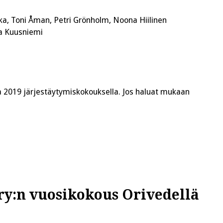
ka, Toni Åman, Petri Grönholm, Noona Hiilinen
ja Kuusniemi
a 2019 järjestäytymiskokouksella. Jos haluat mukaan
ry:n vuosikokous Orivedellä