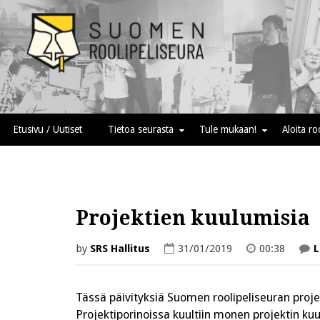
Skip
to
content
Suomen roolipeliseura
Etusivu / Uutiset
Tietoa seurasta
Tule mukaan!
Aloita r
Projektien kuulumisia
by
SRS Hallitus
31/01/2019
00:38
L
Tässä päivityksiä Suomen roolipeliseuran projek
Projektiporinoissa kuultiin monen projektin kuul