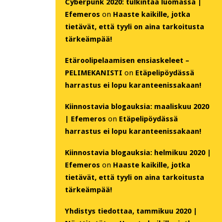
Cyberpunk 2020: tulkintaa luomassa |
Efemeros
on
Haaste kaikille, jotka
tietävät, että tyyli on aina tarkoitusta
tärkeämpää!
Etäroolipelaamisen ensiaskeleet –
PELIMEKANISTI
on
Etäpelipöydässä
harrastus ei lopu karanteenissakaan!
Kiinnostavia blogauksia: maaliskuu 2020
| Efemeros
on
Etäpelipöydässä
harrastus ei lopu karanteenissakaan!
Kiinnostavia blogauksia: helmikuu 2020 |
Efemeros
on
Haaste kaikille, jotka
tietävät, että tyyli on aina tarkoitusta
tärkeämpää!
Yhdistys tiedottaa, tammikuu 2020 |