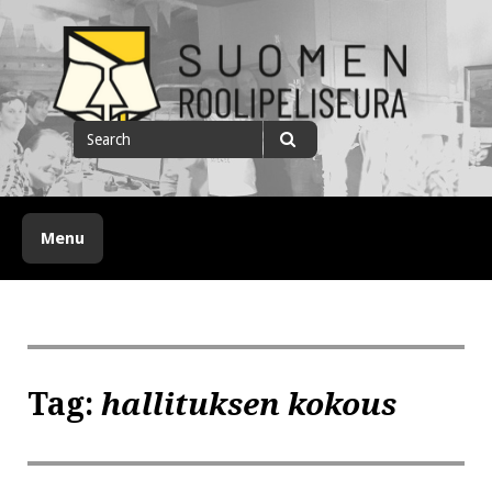
Skip
to
content
Suomen roolipeliseura
Search
for
Search
Menu
Tag:
hallituksen kokous