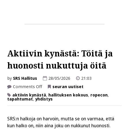
Aktiivin kynästä: Töitä ja
huonosti nukuttuja öitä
by
SRS Hallitus
28/05/2026
21:03
on
Comments Off
seuran uutiset
Aktiivin
kynästä:
aktiivin kynästä
,
hallituksen kokous
,
ropecon
,
Töitä
tapahtumat
,
yhdistys
ja
huonosti
nukuttuja
öitä
SRS:n halkoja on harvoin, mutta se on varmaa, että
kun halko on, niin aina joku on nukkunut huonosti.