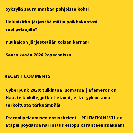
Syksyllä seura matkaa pohjoista kohti
Haluaisitko järjestää miitin paikkakuntasi
roolipelaajille?
Puuhaicon järjestetään toisen kerran!
Seura kesän 2026 Ropeconissa
RECENT COMMENTS
Cyberpunk 2020: tulkintaa luomassa | Efemeros
on
Haaste kaikille, jotka tietävät, että tyyli on aina
tarkoitusta tärkeämpää!
Etäroolipelaamisen ensiaskeleet – PELIMEKANISTI
on
Etäpelipöydässä harrastus ei lopu karanteenissakaan!