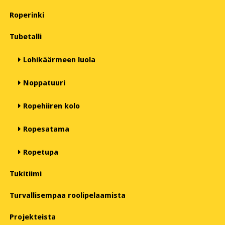
Roperinki
Tubetalli
Lohikäärmeen luola
Noppatuuri
Ropehiiren kolo
Ropesatama
Ropetupa
Tukitiimi
Turvallisempaa roolipelaamista
Projekteista