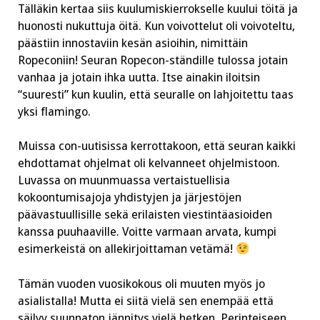
Tälläkin kertaa siis kuulumiskierrokselle kuului töitä ja
huonosti nukuttuja öitä. Kun voivottelut oli voivoteltu,
päästiin innostaviin kesän asioihin, nimittäin
Ropeconiin! Seuran Ropecon-ständille tulossa jotain
vanhaa ja jotain ihka uutta. Itse ainakin iloitsin
“suuresti” kun kuulin, että seuralle on lahjoitettu taas
yksi flamingo.
Muissa con-uutisissa kerrottakoon, että seuran kaikki
ehdottamat ohjelmat oli kelvanneet ohjelmistoon.
Luvassa on muunmuassa vertaistuellisia
kokoontumisajoja yhdistyjen ja järjestöjen
päävastuullisille sekä erilaisten viestintäasioiden
kanssa puuhaaville. Voitte varmaan arvata, kumpi
esimerkeistä on allekirjoittaman vetämä!
Tämän vuoden vuosikokous oli muuten myös jo
asialistalla! Mutta ei siitä vielä sen enempää että
säilyy suunnaton jännitys vielä hetken. Perinteiseen