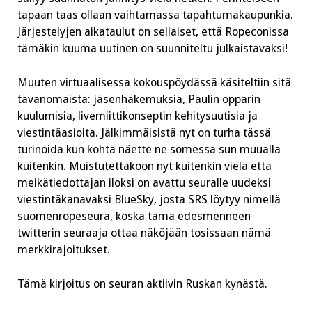
tapaan taas ollaan vaihtamassa tapahtumakaupunkia.
Järjestelyjen aikataulut on sellaiset, että Ropeconissa
tämäkin kuuma uutinen on suunniteltu julkaistavaksi!
Muuten virtuaalisessa kokouspöydässä käsiteltiin sitä
tavanomaista: jäsenhakemuksia, Paulin opparin
kuulumisia, livemiittikonseptin kehitysuutisia ja
viestintäasioita. Jälkimmäisistä nyt on turha tässä
turinoida kun kohta näette ne somessa sun muualla
kuitenkin. Muistutettakoon nyt kuitenkin vielä että
meikätiedottajan iloksi on avattu seuralle uudeksi
viestintäkanavaksi BlueSky, josta SRS löytyy nimellä
suomenropeseura, koska tämä edesmenneen
twitterin seuraaja ottaa näköjään tosissaan nämä
merkkirajoitukset.
Tämä kirjoitus on seuran aktiivin Ruskan kynästä.