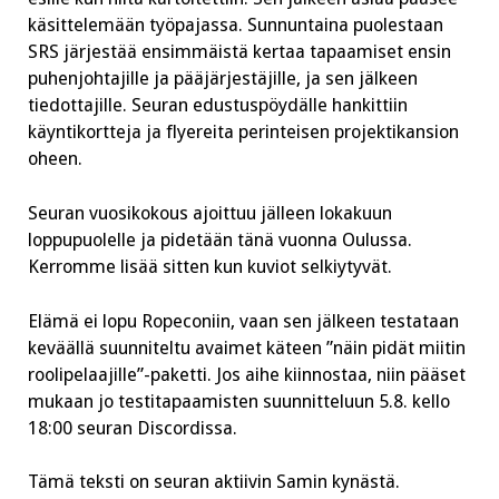
käsittelemään työpajassa. Sunnuntaina puolestaan
SRS järjestää ensimmäistä kertaa tapaamiset ensin
puhenjohtajille ja pääjärjestäjille, ja sen jälkeen
tiedottajille. Seuran edustuspöydälle hankittiin
käyntikortteja ja flyereita perinteisen projektikansion
oheen.
Seuran vuosikokous ajoittuu jälleen lokakuun
loppupuolelle ja pidetään tänä vuonna Oulussa.
Kerromme lisää sitten kun kuviot selkiytyvät.
Elämä ei lopu Ropeconiin, vaan sen jälkeen testataan
keväällä suunniteltu avaimet käteen ”näin pidät miitin
roolipelaajille”-paketti. Jos aihe kiinnostaa, niin pääset
mukaan jo testitapaamisten suunnitteluun 5.8. kello
18:00 seuran Discordissa.
Tämä teksti on seuran aktiivin Samin kynästä.