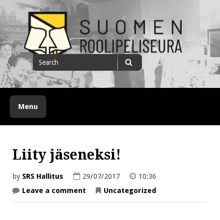
Skip
to
content
Suomen roolipeliseura
Search
for
Search
Menu
Liity jäseneksi!
by
SRS Hallitus
29/07/2017
10:36
on
Leave a comment
Uncategorized
Liity
jäseneksi!