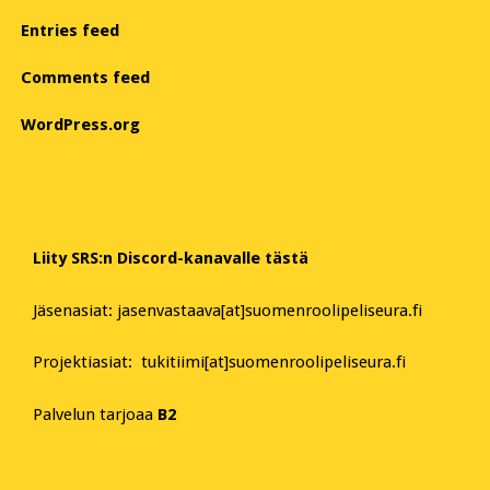
Entries feed
Comments feed
WordPress.org
Liity SRS:n Discord-kanavalle tästä
Jäsenasiat: jasenvastaava[at]suomenroolipeliseura.fi
Projektiasiat: tukitiimi[at]suomenroolipeliseura.fi
Palvelun tarjoaa
B2