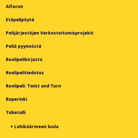
Alfacon
Etäpelipöytä
Pelijärjestöjen Verkostoitumisprojekti
Peliä pyynnöstä
Roolipelikirjasto
Roolipelitiedotus
Roolipeli: Twist and Turn
Roperinki
Tubetalli
Lohikäärmeen luola