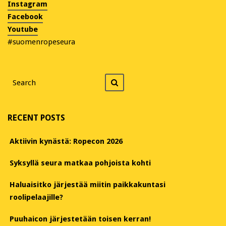
Instagram
Facebook
Youtube
#suomenropeseura
Search
Search
for
RECENT POSTS
Aktiivin kynästä: Ropecon 2026
Syksyllä seura matkaa pohjoista kohti
Haluaisitko järjestää miitin paikkakuntasi
roolipelaajille?
Puuhaicon järjestetään toisen kerran!