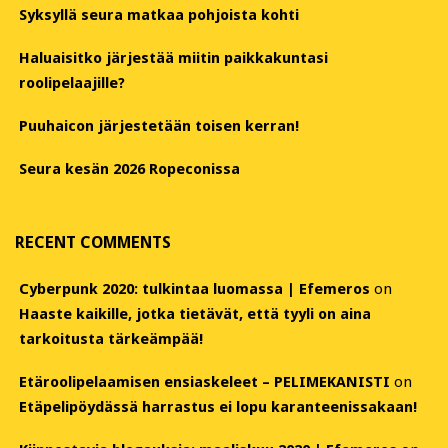
Syksyllä seura matkaa pohjoista kohti
Haluaisitko järjestää miitin paikkakuntasi
roolipelaajille?
Puuhaicon järjestetään toisen kerran!
Seura kesän 2026 Ropeconissa
RECENT COMMENTS
Cyberpunk 2020: tulkintaa luomassa | Efemeros
on
Haaste kaikille, jotka tietävät, että tyyli on aina
tarkoitusta tärkeämpää!
Etäroolipelaamisen ensiaskeleet – PELIMEKANISTI
on
Etäpelipöydässä harrastus ei lopu karanteenissakaan!