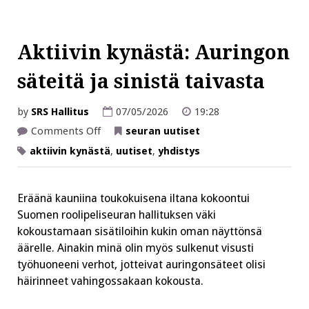
Aktiivin kynästä: Auringon
säteitä ja sinistä taivasta
by
SRS Hallitus
07/05/2026
19:28
on
Comments Off
seuran uutiset
Aktiivin
kynästä:
aktiivin kynästä
,
uutiset
,
yhdistys
Auringon
säteitä
ja
sinistä
Eräänä kauniina toukokuisena iltana kokoontui
taivasta
Suomen roolipeliseuran hallituksen väki
kokoustamaan sisätiloihin kukin oman näyttönsä
äärelle. Ainakin minä olin myös sulkenut visusti
työhuoneeni verhot, jotteivat auringonsäteet olisi
häirinneet vahingossakaan kokousta.