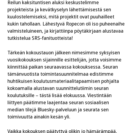
Reilun kaksituntisen aluksi keskustelimme
projekteista ja kevätkyselyn lähettämisestä sen
kuulostelemiseksi, mitä projektit ovat puuhailleet
kukin tahollaan. Lähestyvä Ropecon oli iso puheenaihe
valmisteluineen, ja kirjattiinpa pöytäkirjaan alustavaa
tutkistelua SRS-fanituotteista!
Tärkeän kokoustauon jälkeen nimesimme syksyisen
vuosikokouksen sijainnille esittelijän, jotta voisimme
kiinnittää paikan seuraavassa kokouksessa. Seuran
tämänvuotista toimintasuunnitelmaa edistimme
huhtikuisen koulutusmateriaalitapaamisen pohjalta
kokoamalla alustavan suunnittelutiimin seuran
koulutuksille – tästä lisää elokuussa. Viestintään
liittyen päätimme laajentaa seuran sosiaalisen
median tilejä Bluesky-palveluun ja seurata sen
toimivuutta ainakin kesän yli.
Vaikka kokouksen päätyttyä olikin jo hämärämpää,