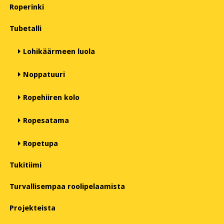
Roperinki
Tubetalli
Lohikäärmeen luola
Noppatuuri
Ropehiiren kolo
Ropesatama
Ropetupa
Tukitiimi
Turvallisempaa roolipelaamista
Projekteista