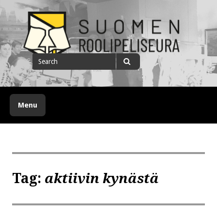
Skip
to
content
Suomen roolipeliseura
Search
for
Search
Menu
Tag:
aktiivin kynästä