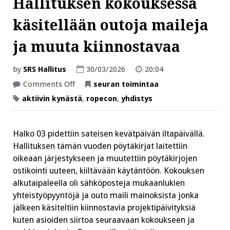
Hallituksen kokouksessa
käsitellään outoja maileja
ja muuta kiinnostavaa
by
SRS Hallitus
30/03/2026
20:04
on
Comments Off
seuran toimintaa
Aktiivin
kynästä:
aktiivin kynästä
,
ropecon
,
yhdistys
Hallituksen
kokouksessa
käsitellään
outoja
Halko 03 pidettiin sateisen kevätpäivän iltapäivällä.
maileja
ja
Hallituksen tämän vuoden pöytäkirjat laitettiin
muuta
kiinnostavaa
oikeaan järjestykseen ja muutettiin pöytäkirjojen
ostikointi uuteen, kiiltävään käytäntöön. Kokouksen
alkutaipaleella oli sähköposteja mukaanlukien
yhteistyöpyyntöjä ja outo maili mainoksista jonka
jälkeen käsiteltiin kiinnostavia projektipäivityksiä
kuten asioiden siirtoa seuraavaan kokoukseen ja