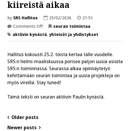
kiireistä aikaa
by
SRS Hallitus
25/02/2026
21:51
on
Comments Off
seuran toimintaa
Aktiivin
kynästä:
aktiivin kynästä
,
yhteisöt ja yhdistykset
Kevät
on
kiireistä
aikaa
Hallitus kokousti 25.2. toista kertaa tälle vuodelle.
SRS:n helmi-maaliskuussa porisee paljon uusia asioita
SRS:n toiminnassa. Seurassa alkaa opinnäytetyö
kehittämään seuran toimintaa ja uusia projekteja on
myös vireillä. Stay tuned!
Tämä teksti on seuran aktiivin Paulin kynästä.
Posts
Older posts
navigation
Newer posts