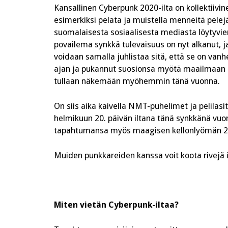
Kansallinen Cyberpunk 2020-ilta on kollektiivin
esimerkiksi pelata ja muistella menneitä pele
suomalaisesta sosiaalisesta mediasta löytyvien
povailema synkkä tulevaisuus on nyt alkanut, j
voidaan samalla juhlistaa sitä, että se on va
ajan ja pukannut suosionsa myötä maailmaan my
tullaan näkemään myöhemmin tänä vuonna.
On siis aika kaivella NMT-puhelimet ja pelilasit
helmikuun 20. päivän iltana tänä synkkänä vu
tapahtumansa myös maagisen kellonlyömän 20
Muiden punkkareiden kanssa voit koota rivejä 
Miten vietän Cyberpunk-iltaa?