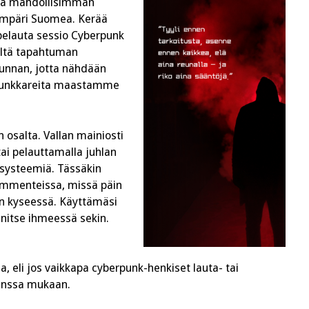
ada mahdollisimman
 ympäri Suomea. Kerää
 pelauta sessio Cyberpunk
keltä tapahtuman
unnan, jotta nähdään
rpunkkareita maastamme
 osalta. Vallan mainiosti
ai pelauttamalla juhlan
isysteemiä. Tässäkin
ommenteissa, missä päin
n kyseessä. Käyttämäsi
initse ihmeessä sekin.
a, eli jos vaikkapa cyberpunk-henkiset lauta- tai
n kanssa mukaan.