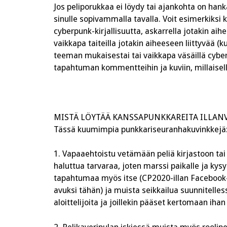
Jos peliporukkaa ei löydy tai ajankohta on hanka
sinulle sopivammalla tavalla. Voit esimerkiksi 
cyberpunk-kirjallisuutta, askarrella jotakin aihe
vaikkapa taiteilla jotakin aiheeseen liittyvää (
teeman mukaisestai tai vaikkapa väsäillä cyb
tapahtuman kommentteihin ja kuviin, millaisella
MISTÄ LÖYTÄÄ KANSSAPUNKKAREITA ILLAN
Tässä kuumimpia punkkariseuranhakuvinkkejä
1. Vapaaehtoistu vetämään peliä kirjastoon tai
haluttua tarvaraa, joten marssi paikalle ja kysy
tapahtumaa myös itse (CP2020-illan Facebook-
avuksi tähän) ja muista seikkailua suunnitelles
aloittelijoita ja joillekin pääset kertomaan ih