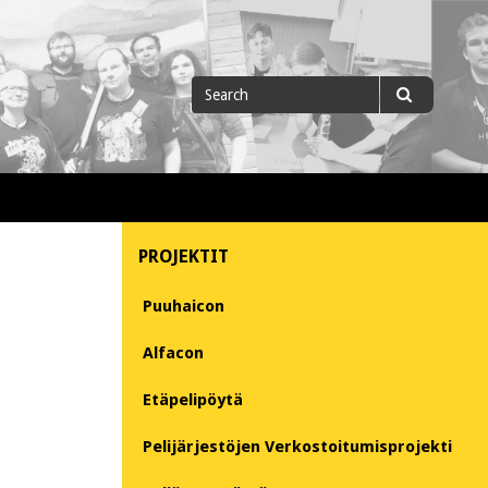
Search
Search
for
PROJEKTIT
Puuhaicon
Alfacon
Etäpelipöytä
Pelijärjestöjen Verkostoitumisprojekti