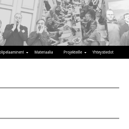
oolipelaaminen!
Materiaalia
Projekteille
Yhteystiedot