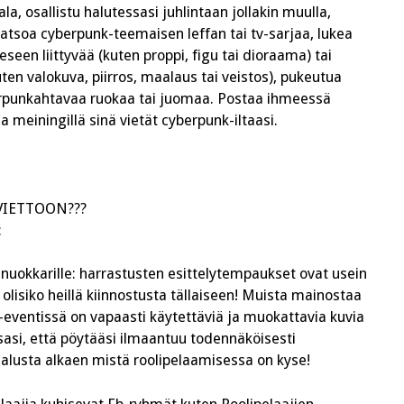
la, osallistu halutessasi juhlintaan jollakin muulla,
katsoa cyberpunk-teemaisen leffan tai tv-sarjaa, lukea
eseen liittyvää (kuten proppi, figu tai dioraama) tai
kuten valokuva, piirros, maalaus tai veistos), pukeutua
erpunkahtavaa ruokaa tai juomaa. Postaa ihmeessä
 meiningillä sinä vietät cyberpunk-iltaasi.
VIETTOON???
:
 nuokkarille: harrastusten esittelytempaukset ovat usein
 olisiko heillä kiinnostusta tällaiseen! Muista mainostaa
eventissä on vapaasti käytettäviä ja muokattavia kuvia
sasi, että pöytääsi ilmaantuu to
dennäköisesti
an alusta alkaen mistä roolipelaamisessa on kyse!