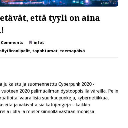
etävät, että tyyli on aina
!
on
 Comments
infot
Haaste
kaikille,
pöytäroolipelit
,
tapahtumat
,
teemapäivä
jotka
tietävät,
että
tyyli
on
aina
tarkoitusta
tärkeämpää!
 julkaistu ja suomennetttu Cyberpunk 2020 -
n vuoteen 2020 pelimaailman dystooppisilla väreillä. Pelin
atioita, vaarallisia suurkaupunkeja, kybernetiikkaa,
seita ja väkivaltaisia katujengejä – kaikkia
uurella ilolla ja mielenkiinnolla vastaan monissa