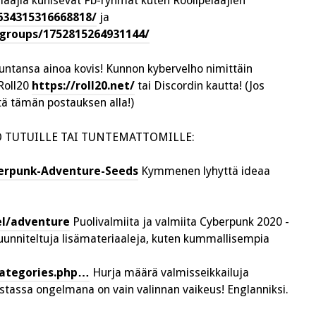
elaajia kuhisevat Fb-ryhmät kuten Roolipelaajien
634315316668818/
ja
groups/1752815264931144/
akuntansa ainoa kovis! Kunnon kybervelho nimittäin
Roll20
https://roll20.net/
tai Discordin kautta! (Jos
itä tämän postauksen alla!)
KO TUTUILLE TAI TUNTEMATTOMILLE:
erpunk-Adventure-Seeds
Kymmenen lyhyttä ideaa
el/adventure
Puolivalmiita ja valmiita Cyberpunk 2020 -
 suunniteltuja lisämateriaaleja, kuten kummallisempia
categories.php…
Hurja määrä valmisseikkailuja
 listassa ongelmana on vain valinnan vaikeus! Englanniksi.