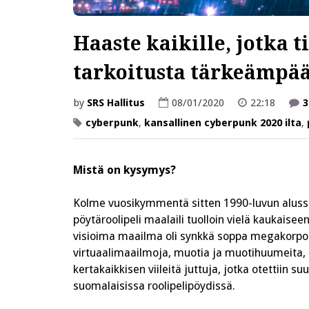
Haaste kaikille, jotka ti
tarkoitusta tärkeämpää
by
SRS Hallitus
08/01/2020
22:18
3
cyberpunk
,
kansallinen cyberpunk 2020 ilta
,
Mistä on kysymys?
Kolme vuosikymmentä sitten 1990-luvun alussa
pöytäroolipeli maalaili tuolloin vielä kaukaisee
visioima maailma oli synkkä soppa megakorpora
virtuaalimaailmoja, muotia ja muotihuumeita, a
kertakaikkisen viileitä juttuja, jotka otettiin s
suomalaisissa roolipelipöydissä.