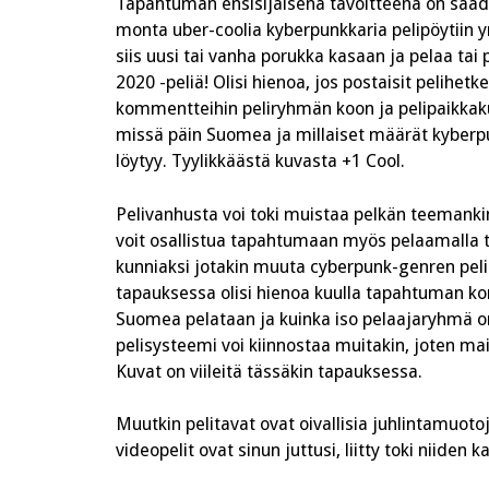
Tapahtuman ensisijaisena tavoitteena on sa
monta uber-coolia kyberpunkkaria pelipöytiin
siis uusi tai vanha porukka kasaan ja pelaa tai
2020 -peliä! Olisi hienoa, jos postaisit pelihet
kommentteihin peliryhmän koon ja pelipaikkak
missä päin Suomea ja millaiset määrät kybe
löytyy. Tyylikkäästä kuvasta +1 Cool.
Pelivanhusta voi toki muistaa pelkän teemankin
voit osallistua tapahtumaan myös pelaamalla t
kunniaksi jotakin muuta cyberpunk-genren pel
tapauksessa olisi hienoa kuulla tapahtuman k
Suomea pelataan ja kuinka iso pelaajaryhmä o
pelisysteemi voi kiinnostaa muitakin, joten ma
Kuvat on viileitä tässäkin tapauksessa.
Muutkin pelitavat ovat oivallisia juhlintamuotoj
videopelit ovat sinun juttusi, liitty toki niide