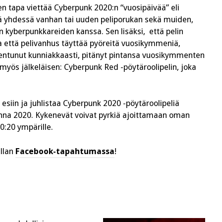
en tapa viettää Cyberpunk 2020:n “vuosipäivää” eli
jä yhdessä vanhan tai uuden peliporukan sekä muiden,
 kyberpunkkareiden kanssa. Sen lisäksi, että pelin
a että pelivanhus täyttää pyöreitä vuosikymmeniä,
nhentunut kunniakkaasti, pitänyt pintansa vuosikymmenten
ös jälkeläisen: Cyberpunk Red -pöytäroolipelin, joka
 esiin ja juhlistaa Cyberpunk 2020 -pöytäroolipeliä
onna 2020. Kykenevät voivat pyrkiä ajoittamaan oman
:20 ympärille.
illan
Facebook-tapahtumassa
!