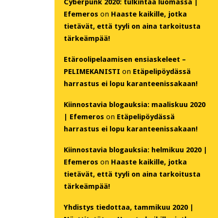
Cyberpunk 2020: tulkintaa luomassa |
Efemeros
on
Haaste kaikille, jotka
tietävät, että tyyli on aina tarkoitusta
tärkeämpää!
Etäroolipelaamisen ensiaskeleet –
PELIMEKANISTI
on
Etäpelipöydässä
harrastus ei lopu karanteenissakaan!
Kiinnostavia blogauksia: maaliskuu 2020
| Efemeros
on
Etäpelipöydässä
harrastus ei lopu karanteenissakaan!
Kiinnostavia blogauksia: helmikuu 2020 |
Efemeros
on
Haaste kaikille, jotka
tietävät, että tyyli on aina tarkoitusta
tärkeämpää!
Yhdistys tiedottaa, tammikuu 2020 |