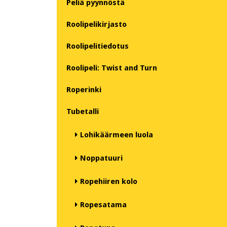
Peliä pyynnöstä
Roolipelikirjasto
Roolipelitiedotus
Roolipeli: Twist and Turn
Roperinki
Tubetalli
Lohikäärmeen luola
Noppatuuri
Ropehiiren kolo
Ropesatama