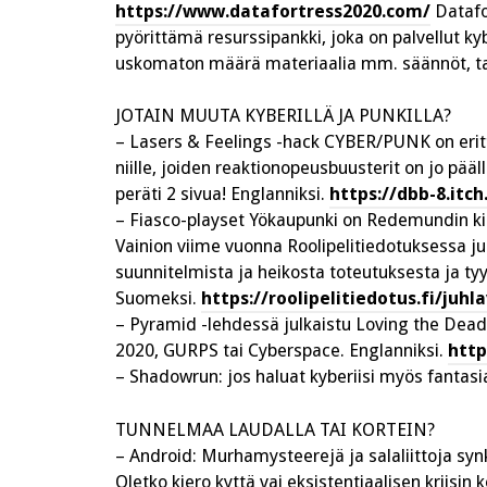
https://www.datafortress2020.com/
Datafor
pyörittämä resurssipankki, joka on palvellut ky
uskomaton määrä materiaalia mm. säännöt, taul
JOTAIN MUUTA KYBERILLÄ JA PUNKILLA?
– Lasers & Feelings -hack CYBER/PUNK on erittä
niille, joiden reaktionopeusbuusterit on jo pääll
peräti 2 sivua! Englanniksi.
https://dbb-8.itc
– Fiasco-playset Yökaupunki on Redemundin killa
Vainion viime vuonna Roolipelitiedotuksessa ju
suunnitelmista ja heikosta toteutuksesta ja tyyp
Suomeksi.
https://roolipelitiedotus.fi/ju
– Pyramid -lehdessä julkaistu Loving the Dead 
2020, GURPS tai Cyberspace. Englanniksi.
http
– Shadowrun: jos haluat kyberiisi myös fantasi
TUNNELMAA LAUDALLA TAI KORTEIN?
– Android: Murhamysteerejä ja salaliittoja sy
Oletko kiero kyttä vai eksistentiaalisen kriisin 