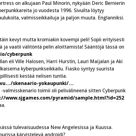
tress on alkujaan Paul Minorin, nykyään Deric Bernierin
berpunkkareita jo vuodesta 1996. Sivuilta löytyy
ukoita, valmisseikkailuja ja paljon muuta. Englanniksi.
in kevyt mutta kromiakin kovempi peli! Sopii erityisesti
ä ja vaatii välitöntä pelin aloittamista! Sääntöjä tässä on
h.io/cyberpunk
n eli Ville Halosen, Harri Hurstin, Lauri Maijalan ja Aki
lkaisema kyberpunkseikkailu. Fiasko syntyy suurista
illisesti kestää nelisen tuntia.
hlavu…/skenaario-yokaupunki/…
-valmisskenario toimii oli pelivälineenä sitten Cyberpunk
://www.sjgames.com/pyramid/sample.html?id=252
aa.
nkässä tulevaisuudessa New Angelesissa ja Kuussa.
kourissa kärvistelevä androidi?