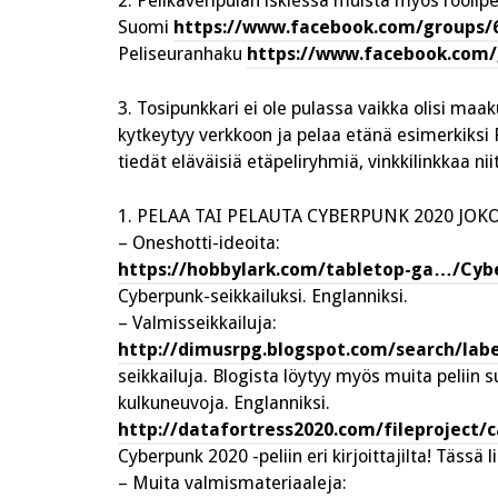
2. Pelikaveripulan iskiessä muista myös roolip
Suomi
https://www.facebook.com/groups/
Peliseuranhaku
https://www.facebook.com/
3. Tosipunkkari ei ole pulassa vaikka olisi ma
kytkeytyy verkkoon ja pelaa etänä esimerkiksi 
tiedät eläväisiä etäpeliryhmiä, vinkkilinkkaa ni
1. PELAA TAI PELAUTA CYBERPUNK 2020 JO
– Oneshotti-ideoita:
https://hobbylark.com/tabletop-ga…/Cyb
Cyberpunk-seikkailuksi. Englanniksi.
– Valmisseikkailuja:
http://dimusrpg.blogspot.com/search/lab
seikkailuja. Blogista löytyy myös muita peliin
kulkuneuvoja. Englanniksi.
http://datafortress2020.com/fileproject/
Cyberpunk 2020 -peliin eri kirjoittajilta! Tässä
– Muita valmismateriaaleja: