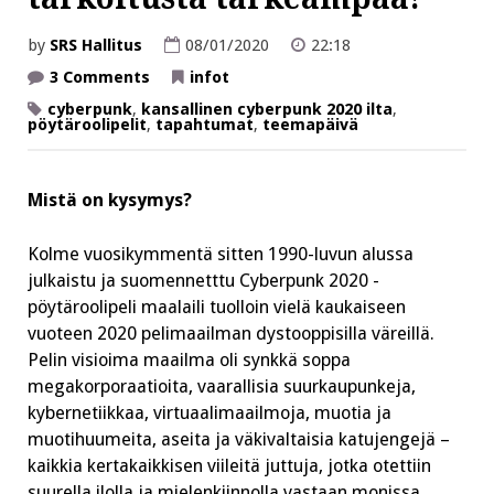
by
SRS Hallitus
08/01/2020
22:18
on
3 Comments
infot
Haaste
kaikille,
cyberpunk
,
kansallinen cyberpunk 2020 ilta
,
jotka
pöytäroolipelit
,
tapahtumat
,
teemapäivä
tietävät,
että
tyyli
on
Mistä on kysymys?
aina
tarkoitusta
tärkeämpää!
Kolme vuosikymmentä sitten 1990-luvun alussa
julkaistu ja suomennetttu Cyberpunk 2020 -
pöytäroolipeli maalaili tuolloin vielä kaukaiseen
vuoteen 2020 pelimaailman dystooppisilla väreillä.
Pelin visioima maailma oli synkkä soppa
megakorporaatioita, vaarallisia suurkaupunkeja,
kybernetiikkaa, virtuaalimaailmoja, muotia ja
muotihuumeita, aseita ja väkivaltaisia katujengejä –
kaikkia kertakaikkisen viileitä juttuja, jotka otettiin
suurella ilolla ja mielenkiinnolla vastaan monissa