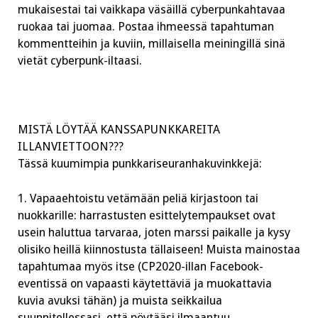
mukaisestai tai vaikkapa väsäillä cyberpunkahtavaa
ruokaa tai juomaa. Postaa ihmeessä tapahtuman
kommentteihin ja kuviin, millaisella meiningillä sinä
vietät cyberpunk-iltaasi.
MISTÄ LÖYTÄÄ KANSSAPUNKKAREITA
ILLANVIETTOON???
Tässä kuumimpia punkkariseuranhakuvinkkejä:
1. Vapaaehtoistu vetämään peliä kirjastoon tai
nuokkarille: harrastusten esittelytempaukset ovat
usein haluttua tarvaraa, joten marssi paikalle ja kysy
olisiko heillä kiinnostusta tällaiseen! Muista mainostaa
tapahtumaa myös itse (CP2020-illan Facebook-
eventissä on vapaasti käytettäviä ja muokattavia
kuvia avuksi tähän) ja muista seikkailua
suunnitellessasi, että pöytääsi ilmaantuu