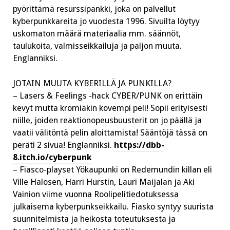
pyörittämä resurssipankki, joka on palvellut
kyberpunkkareita jo vuodesta 1996. Sivuilta löytyy
uskomaton määrä materiaalia mm. säännöt,
taulukoita, valmisseikkailuja ja paljon muuta.
Englanniksi.
JOTAIN MUUTA KYBERILLÄ JA PUNKILLA?
– Lasers & Feelings -hack CYBER/PUNK on erittäin
kevyt mutta kromiakin kovempi peli! Sopii erityisesti
niille, joiden reaktionopeusbuusterit on jo päällä ja
vaatii välitöntä pelin aloittamista! Sääntöjä tässä on
peräti 2 sivua! Englanniksi.
https://dbb-
8.itch.io/cyberpunk
– Fiasco-playset Yökaupunki on Redemundin killan eli
Ville Halosen, Harri Hurstin, Lauri Maijalan ja Aki
Vainion viime vuonna Roolipelitiedotuksessa
julkaisema kyberpunkseikkailu. Fiasko syntyy suurista
suunnitelmista ja heikosta toteutuksesta ja