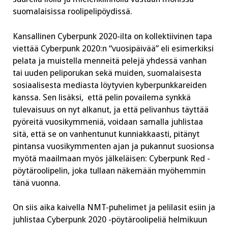
suomalaisissa roolipelipöydissä.
Kansallinen Cyberpunk 2020-ilta on kollektiivinen tapa
viettää Cyberpunk 2020:n “vuosipäivää” eli esimerkiksi
pelata ja muistella menneitä pelejä yhdessä vanhan
tai uuden peliporukan sekä muiden, suomalaisesta
sosiaalisesta mediasta löytyvien kyberpunkkareiden
kanssa. Sen lisäksi, että pelin povailema synkkä
tulevaisuus on nyt alkanut, ja että pelivanhus täyttää
pyöreitä vuosikymmeniä, voidaan samalla juhlistaa
sitä, että se on vanhentunut kunniakkaasti, pitänyt
pintansa vuosikymmenten ajan ja pukannut suosionsa
myötä maailmaan myös jälkeläisen: Cyberpunk Red -
pöytäroolipelin, joka tullaan näkemään myöhemmin
tänä vuonna.
On siis aika kaivella NMT-puhelimet ja pelilasit esiin ja
juhlistaa Cyberpunk 2020 -pöytäroolipeliä helmikuun