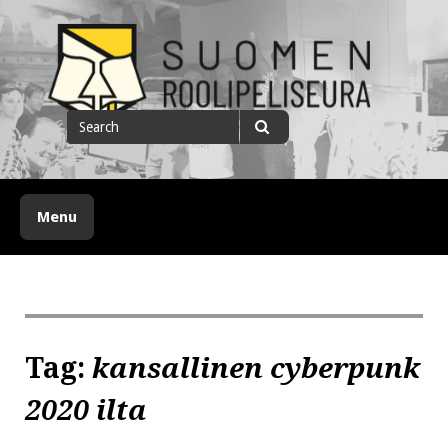
Skip
to
content
Suomen roolipeliseura
Search
for
Search
Menu
Tag:
kansallinen cyberpunk
2020 ilta