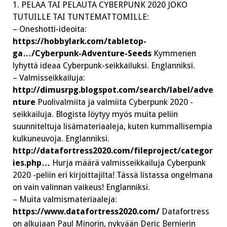
1. PELAA TAI PELAUTA CYBERPUNK 2020 JOKO
TUTUILLE TAI TUNTEMATTOMILLE:
– Oneshotti-ideoita:
https://hobbylark.com/tabletop-
ga…/Cyberpunk-Adventure-Seeds
Kymmenen
lyhyttä ideaa Cyberpunk-seikkailuksi. Englanniksi.
– Valmisseikkailuja:
http://dimusrpg.blogspot.com/search/label/adve
nture
Puolivalmiita ja valmiita Cyberpunk 2020 -
seikkailuja. Blogista löytyy myös muita peliin
suunniteltuja lisämateriaaleja, kuten kummallisempia
kulkuneuvoja. Englanniksi.
http://datafortress2020.com/fileproject/categor
ies.php…
Hurja määrä valmisseikkailuja Cyberpunk
2020 -peliin eri kirjoittajilta! Tässä listassa ongelmana
on vain valinnan vaikeus! Englanniksi.
– Muita valmismateriaaleja:
https://www.datafortress2020.com/
Datafortress
on alkujaan Paul Minorin, nykyään Deric Bernierin