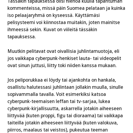
Tässäkin tapauksessa olisi hienoa kuulla tapahtuman
kommenteissa, missä päin Suomea pelataan ja kuinka
iso pelaajaryhmä on kyseessä. Käyttämäsi
pelisysteemi voi kiinnostaa muitakin, joten mainitse
ihmeessä sekin. Kuvat on viileitä tässäkin
tapauksessa.
Muutkin pelitavat ovat oivallisia juhlintamuotoja, eli
jos vaikkapa cyberpunk-henkiset lauta- tai videopelit
ovat sinun juttusi, liitty toki niiden kanssa mukaan.
Jos peliporukkaa ei löydy tai ajankohta on hankala,
osallistu halutessasi juhlintaan jollakin muulla, sinulle
sopivammalla tavalla. Voit esimerkiksi katsoa
cyberpunk-teemaisen leffan tai tv-sarjaa, lukea
cyberpunk-kirjallisuutta, askarrella jotakin aiheeseen
liittyvää (kuten proppi, figu tai dioraama) tai vaikkapa
taiteilla jotakin aiheeseen liittyvää (kuten valokuva,
piirros, maalaus tai veistos), pukeutua teeman