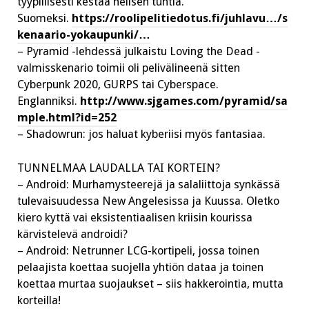
tyypillisesti kestää nelisen tuntia.
Suomeksi.
https://roolipelitiedotus.fi/juhlavu…/s
kenaario-yokaupunki/…
– Pyramid -lehdessä julkaistu Loving the Dead -
valmisskenario toimii oli pelivälineenä sitten
Cyberpunk 2020, GURPS tai Cyberspace.
Englanniksi.
http://www.sjgames.com/pyramid/sa
mple.html?id=252
– Shadowrun: jos haluat kyberiisi myös fantasiaa.
TUNNELMAA LAUDALLA TAI KORTEIN?
– Android: Murhamysteerejä ja salaliittoja synkässä
tulevaisuudessa New Angelesissa ja Kuussa. Oletko
kiero kyttä vai eksistentiaalisen kriisin kourissa
kärvistelevä androidi?
– Android: Netrunner LCG-kortipeli, jossa toinen
pelaajista koettaa suojella yhtiön dataa ja toinen
koettaa murtaa suojaukset – siis hakkerointia, mutta
korteilla!