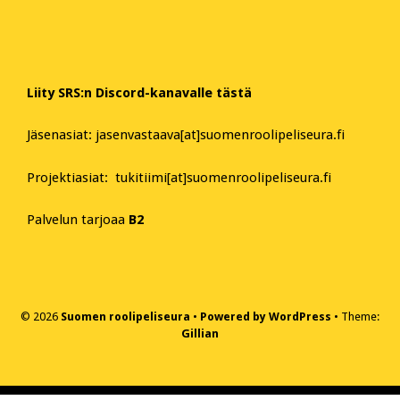
Liity SRS:n Discord-kanavalle tästä
Jäsenasiat: jasenvastaava[at]suomenroolipeliseura.fi
Projektiasiat: tukitiimi[at]suomenroolipeliseura.fi
Palvelun tarjoaa
B2
© 2026
Suomen roolipeliseura
Powered by WordPress
Theme:
Gillian