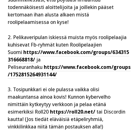
to
dennäköisesti aloittelijoita ja joillekin pääset
kertomaan ihan alusta alkaen mistä
roolipelaamisessa on kyse!
2. Pelikaveripulan iskiessä muista myös roolipelaajia
kuhisevat Fb-ryhmät kuten Roolipelaajien
Suomi
https://www.facebook.com/groups/634315
316668818/
ja
Peliseuranhaku
https://www.facebook.com/groups
/1752815264931144/
3. Tosipunkkari ei ole pulassa vaikka olisi
maakuntansa ainoa kovis! Kunnon kybervelho
nimittäin kytkeytyy verkkoon ja pelaa etänä
esimerkiksi Roll20
https://roll20.net/
tai Discordin
kautta! (Jos tiedät eläväisiä etäpeliryhmiä,
vinkkilinkkaa niitä tämän postauksen alla!)