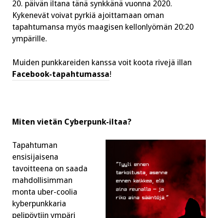
20. päivän iltana tänä synkkänä vuonna 2020.
Kykenevät voivat pyrkiä ajoittamaan oman
tapahtumansa myös maagisen kellonlyömän 20:20
ympärille.
Muiden punkkareiden kanssa voit koota rivejä illan
Facebook-tapahtumassa
!
Miten vietän Cyberpunk-iltaa?
Tapahtuman
ensisijaisena
tavoitteena on saada
mahdollisimman
monta uber-coolia
kyberpunkkaria
pelipöytiin ympäri