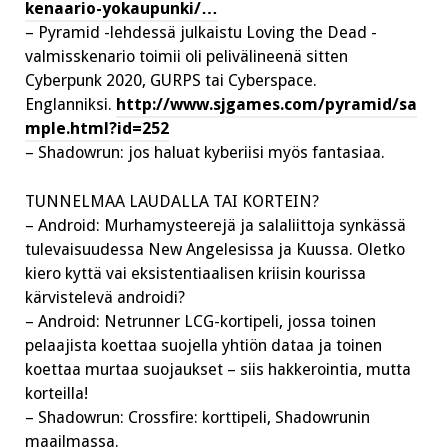
kenaario-yokaupunki/…
– Pyramid -lehdessä julkaistu Loving the Dead -
valmisskenario toimii oli pelivälineenä sitten
Cyberpunk 2020, GURPS tai Cyberspace.
Englanniksi.
http://www.sjgames.com/pyramid/sa
mple.html?id=252
– Shadowrun: jos haluat kyberiisi myös fantasiaa.
TUNNELMAA LAUDALLA TAI KORTEIN?
– Android: Murhamysteerejä ja salaliittoja synkässä
tulevaisuudessa New Angelesissa ja Kuussa. Oletko
kiero kyttä vai eksistentiaalisen kriisin kourissa
kärvistelevä androidi?
– Android: Netrunner LCG-kortipeli, jossa toinen
pelaajista koettaa suojella yhtiön dataa ja toinen
koettaa murtaa suojaukset – siis hakkerointia, mutta
korteilla!
– Shadowrun: Crossfire: korttipeli, Shadowrunin
maailmassa.