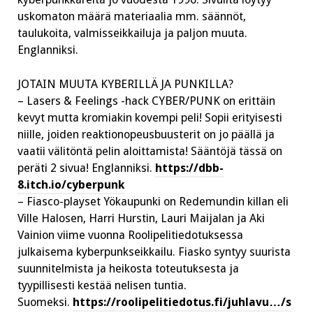
uskomaton määrä materiaalia mm. säännöt,
taulukoita, valmisseikkailuja ja paljon muuta.
Englanniksi.
JOTAIN MUUTA KYBERILLÄ JA PUNKILLA?
– Lasers & Feelings -hack CYBER/PUNK on erittäin
kevyt mutta kromiakin kovempi peli! Sopii erityisesti
niille, joiden reaktionopeusbuusterit on jo päällä ja
vaatii välitöntä pelin aloittamista! Sääntöjä tässä on
peräti 2 sivua! Englanniksi.
https://dbb-
8.itch.io/cyberpunk
– Fiasco-playset Yökaupunki on Redemundin killan eli
Ville Halosen, Harri Hurstin, Lauri Maijalan ja Aki
Vainion viime vuonna Roolipelitiedotuksessa
julkaisema kyberpunkseikkailu. Fiasko syntyy suurista
suunnitelmista ja heikosta toteutuksesta ja
tyypillisesti kestää nelisen tuntia.
Suomeksi.
https://roolipelitiedotus.fi/juhlavu…/s