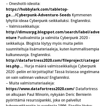
– Oneshotti-ideoita:
https://hobbylark.com/tabletop-
ga…/Cyberpunk-Adventure-Seeds
Kymmenen
lyhyttä ideaa Cyberpunk-seikkailuksi. Englanniksi.
– Valmisseikkailuja:
http://dimusrpg.blogspot.com/search/label/adve
nture
Puolivalmiita ja valmiita Cyberpunk 2020 -
seikkailuja. Blogista löytyy myös muita peliin
suunniteltuja lisämateriaaleja, kuten kummallisempia
kulkuneuvoja. Englanniksi.
http://datafortress2020.com/fileproject/categor
ies.php…
Hurja määrä valmisseikkailuja Cyberpunk
2020 -peliin eri kirjoittajilta! Tässä listassa ongelmana
on vain valinnan vaikeus! Englanniksi.
– Muita valmismateriaaleja:
https://www.datafortress2020.com/
Datafortress
on alkujaan Paul Minorin, nykyään Deric Bernierin
pyörittämä resurssipankki, joka on palvellut
kyberpunkkareita jo vuodesta 1996. Sivuilta löytyy