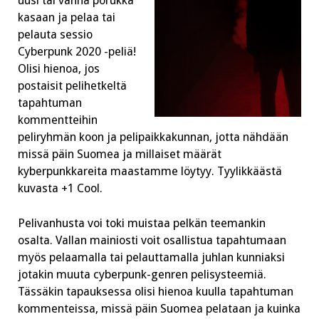
uusi tai vanha porukka
kasaan ja pelaa tai
pelauta sessio
Cyberpunk 2020 -peliä!
Olisi hienoa, jos
postaisit pelihetkeltä
tapahtuman
kommentteihin
peliryhmän koon ja pelipaikkakunnan, jotta nähdään
missä päin Suomea ja millaiset määrät
kyberpunkkareita maastamme löytyy. Tyylikkäästä
kuvasta +1 Cool.
Pelivanhusta voi toki muistaa pelkän teemankin
osalta. Vallan mainiosti voit osallistua tapahtumaan
myös pelaamalla tai pelauttamalla juhlan kunniaksi
jotakin muuta cyberpunk-genren pelisysteemiä.
Tässäkin tapauksessa olisi hienoa kuulla tapahtuman
kommenteissa, missä päin Suomea pelataan ja kuinka