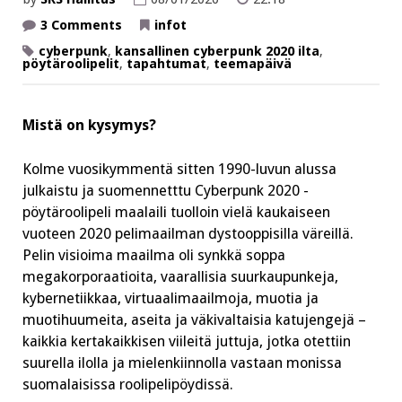
on
3 Comments
infot
Haaste
kaikille,
cyberpunk
,
kansallinen cyberpunk 2020 ilta
,
jotka
pöytäroolipelit
,
tapahtumat
,
teemapäivä
tietävät,
että
tyyli
on
Mistä on kysymys?
aina
tarkoitusta
tärkeämpää!
Kolme vuosikymmentä sitten 1990-luvun alussa
julkaistu ja suomennetttu Cyberpunk 2020 -
pöytäroolipeli maalaili tuolloin vielä kaukaiseen
vuoteen 2020 pelimaailman dystooppisilla väreillä.
Pelin visioima maailma oli synkkä soppa
megakorporaatioita, vaarallisia suurkaupunkeja,
kybernetiikkaa, virtuaalimaailmoja, muotia ja
muotihuumeita, aseita ja väkivaltaisia katujengejä –
kaikkia kertakaikkisen viileitä juttuja, jotka otettiin
suurella ilolla ja mielenkiinnolla vastaan monissa
suomalaisissa roolipelipöydissä.