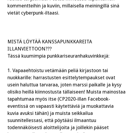
kommentteihin ja kuviin, millaisella meiningillä sinä
vietät cyberpunk-iltaasi.
MISTÄ LÖYTÄÄ KANSSAPUNKKAREITA
ILLANVIETTOON???
Tässä kuumimpia punkkariseuranhakuvinkkejä:
1. Vapaaehtoistu vetämään peliä kirjastoon tai
nuokkarille: harrastusten esittelytempaukset ovat
usein haluttua tarvaraa, joten marssi paikalle ja kysy
olisiko heillä kiinnostusta tällaiseen! Muista mainostaa
tapahtumaa myös itse (CP2020-illan Facebook-
eventissä on vapaasti käytettäviä ja muokattavia
kuvia avuksi tähän) ja muista seikkailua
suunnitellessasi, että pöytääsi ilmaantuu
to
dennäköisesti aloittelijoita ja joillekin pääset