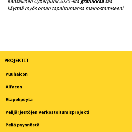
Kansallinen Cyberpunk 2020 -ilta
grafiikkaa
saa
käyttää myös oman tapahtumansa mainostamiseen!
PROJEKTIT
Puuhaicon
Alfacon
Etäpelipöytä
Pelijärjestöjen Verkostoitumisprojekti
Peliä pyynnöstä