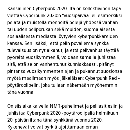
Kansallinen Cyberpunk 2020-ilta on kollektiivinen tapa
viettää Cyberpunk 2020:n “vuosipäivää” eli esimerkiksi
pelata ja muistella menneitä pelejä yhdessä vanhan
tai uuden peliporukan sekä muiden, suomalaisesta
sosiaalisesta mediasta löytyvien kyberpunkkareiden
kanssa. Sen lisäksi, että pelin povailema synkkä
tulevaisuus on nyt alkanut, ja että pelivanhus täyttää
pyöreitä vuosikymmeniä, voidaan samalla juhlistaa
sitä, että se on vanhentunut kunniakkaasti, pitänyt
pintansa vuosikymmenten ajan ja pukannut suosionsa
myötä maailmaan myös jälkeläisen: Cyberpunk Red -
pöytäroolipelin, joka tullaan näkemään myöhemmin
tänä vuonna.
On siis aika kaivella NMT-puhelimet ja pelilasit esiin ja
juhlistaa Cyberpunk 2020 -pöytäroolipeliä helmikuun
20. päivän iltana tänä synkkänä vuonna 2020.
Kykenevät voivat pyrkiä ajoittamaan oman