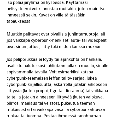
iso pelaajaryhmä on kyseessä. Käyttämäsi
pelisysteemi voi kiinnostaa muitakin, joten mainitse
ihmeessä sekin. Kuvat on viileitä tässäkin
tapauksessa.
Muutkin pelitavat ovat oivallisia juhlintamuotoja, eli
jos vaikkapa cyberpunk-henkiset lauta- tai videopelit
ovat sinun juttusi, liitty toki niiden kanssa mukaan.
Jos peliporukkaa ei löydy tai ajankohta on hankala,
osallistu halutessasi juhlintaan jollakin muulla, sinulle
sopivammalla tavalla. Voit esimerkiksi katsoa
cyberpunk-teemaisen leffan tai tv-sarjaa, lukea
cyberpunk-kirjallisuutta, askarrella jotakin aiheeseen
liittyvää (kuten proppi, figu tai dioraama) tai vaikkapa
taiteilla jotakin aiheeseen liittyvää (kuten valokuva,
piirros, maalaus tai veistos), pukeutua teeman
mukaisestai tai vaikkapa väsäillä cyberpunkahtavaa
ruokaa tai juomaa. Postaa ihmeessä tapahtuman