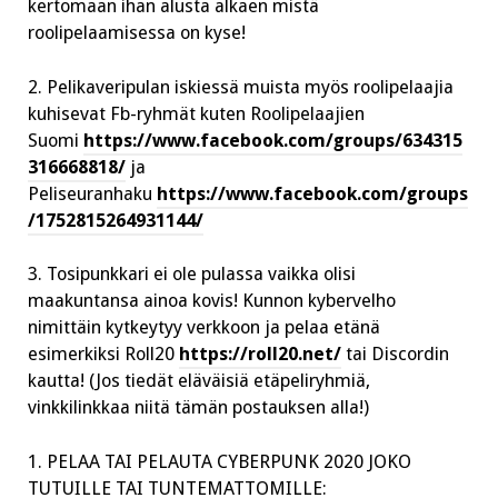
kertomaan ihan alusta alkaen mistä
roolipelaamisessa on kyse!
2. Pelikaveripulan iskiessä muista myös roolipelaajia
kuhisevat Fb-ryhmät kuten Roolipelaajien
Suomi
https://www.facebook.com/groups/634315
316668818/
ja
Peliseuranhaku
https://www.facebook.com/groups
/1752815264931144/
3. Tosipunkkari ei ole pulassa vaikka olisi
maakuntansa ainoa kovis! Kunnon kybervelho
nimittäin kytkeytyy verkkoon ja pelaa etänä
esimerkiksi Roll20
https://roll20.net/
tai Discordin
kautta! (Jos tiedät eläväisiä etäpeliryhmiä,
vinkkilinkkaa niitä tämän postauksen alla!)
1. PELAA TAI PELAUTA CYBERPUNK 2020 JOKO
TUTUILLE TAI TUNTEMATTOMILLE: