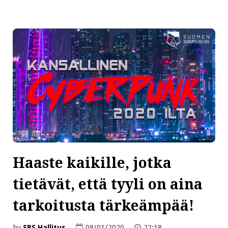
Haaste kaikille, jotka
tietävät, että tyyli on aina
tarkoitusta tärkeämpää!
by
SRS Hallitus
08/01/2020
22:18