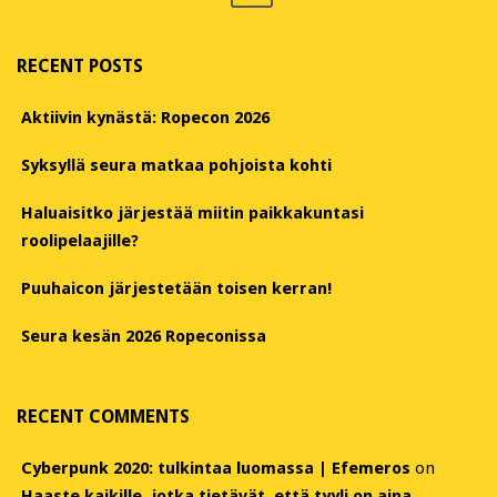
RECENT POSTS
Aktiivin kynästä: Ropecon 2026
Syksyllä seura matkaa pohjoista kohti
Haluaisitko järjestää miitin paikkakuntasi
roolipelaajille?
Puuhaicon järjestetään toisen kerran!
Seura kesän 2026 Ropeconissa
RECENT COMMENTS
Cyberpunk 2020: tulkintaa luomassa | Efemeros
on
Haaste kaikille, jotka tietävät, että tyyli on aina