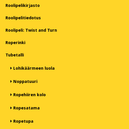
Roolipelikirjasto
Roolipelitiedotus
Roolipeli: Twist and Turn
Roperinki
Tubetalli
Lohikäärmeen luola
Noppatuuri
Ropehiiren kolo
Ropesatama
Ropetupa